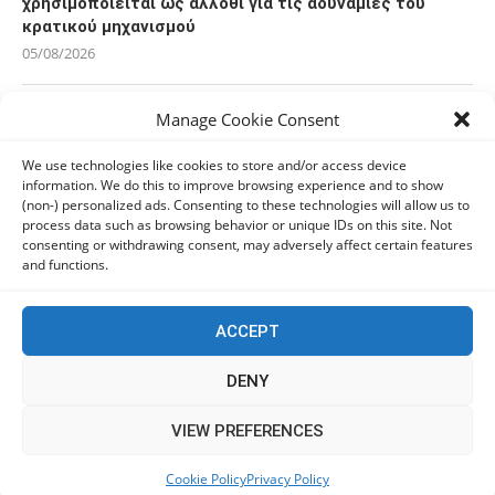
χρησιμοποιείται ως άλλοθι για τις αδυναμίες του
κρατικού μηχανισμού
05/08/2026
Manage Cookie Consent
Ελπίδα για τη Δημοκρατία: Αποχώρησε η Κατερίνα
Μουτσάτσου και δύο ακόμα στελέχη
We use technologies like cookies to store and/or access device
05/08/2026
information. We do this to improve browsing experience and to show
(non-) personalized ads. Consenting to these technologies will allow us to
process data such as browsing behavior or unique IDs on this site. Not
ΠαΣοΚ: Τα 2+1 θέματα της σημερινής σύσκεψης – Στο
consenting or withdrawing consent, may adversely affect certain features
Πόρτο Γερμένο ο Ανδρουλάκης
and functions.
05/08/2026
ACCEPT
Ο Κασιδιάρης δηλώνει «παρών» και οργανώνει την
επιστροφή του
DENY
05/08/2026
This website uses cookies to improve your experience. We'll
VIEW PREFERENCES
assume you're ok with this, but you can opt-out if you wish.
Cookie Policy
Privacy Policy
Accept
Read More
KEEP IN TOUCH