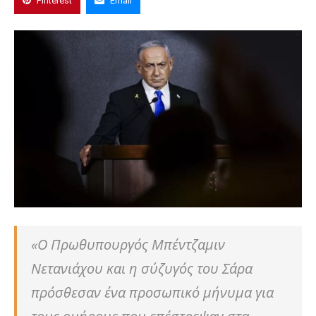
Pinterest
Email
«Ο Πρωθυπουργός Μπέντζαμιν
Νετανιάχου και η σύζυγός του Σάρα
πρόσθεσαν ένα προσωπικό μήνυμα για