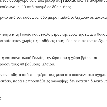
με τον υδράργυρο να σπάει ρεκόρ στη
Γαλλία
, ενώ 18 άνθρωποι
ν καύσωνα -οι 13 από πνιγμό σε δύο ημέρες.
ρντό από τον καύσωνα, δύο μικρά παιδιά τα ξέχασαν σε αυτοκί
 πλήττει τη Γαλλία και μεγάλο μέρος της Ευρώπης είναι ο θάνα
 εντοπίστηκαν χωρίς τις αισθήσεις τους μέσα σε αυτοκίνητο έξω
τη νοτιοανατολική Γαλλία, την ώρα που η χώρα βρίσκεται
έρασαν τους 40 βαθμούς Κελσίου.
ν αναίσθητα από τη μητέρα τους μέσα στο οικογενειακό όχημα.
ωστόσο, παρά τις προσπάθειες ανάνηψης, δεν κατέστη δυνατό ν
ς