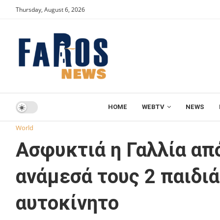
Thursday, August 6, 2026
HOME
WEBTV
NEWS
Home
World
Ασφυκτιά η Γαλλία από τον καύσωνα: 5 νεκ
World
Ασφυκτιά η Γαλλία από
ανάμεσά τους 2 παιδιά
αυτοκίνητο