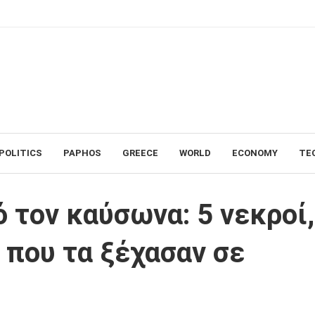
POLITICS
PAPHOS
GREECE
WORLD
ECONOMY
TE
ροί, ανάμεσά τους 2 παιδιά που τα ξέχασαν σε αυτοκίνητο
 τον καύσωνα: 5 νεκροί,
 που τα ξέχασαν σε