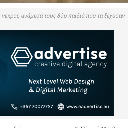
ε νεκροί, ανάμεσά τους δύο παιδιά που τα ξέχασαν