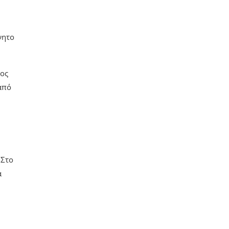
νητο
τος
 από
 Στο
α