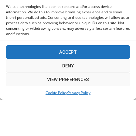
προστασίας
We use technologies like cookies to store and/or access device
information. We do this to improve browsing experience and to show
06/08/2026
(non-) personalized ads. Consenting to these technologies will allow us to
process data such as browsing behavior or unique IDs on this site. Not
consenting or withdrawing consent, may adversely affect certain features
Πόλη Χρυσοχούς: Σε εξέλιξη η ενοποίηση τεσσάρων
and functions.
αρχαιολογικών χώρων (εικόνες)
06/08/2026
ACCEPT
ΕΟΑ Πάφου: Δικαστικά εντάλματα εκκένωσης για
DENY
όσους δεν συμμορφώθηκαν για τις επικίνδυνες
οικοδομές
This website uses cookies to improve your experience. We'll
VIEW PREFERENCES
06/08/2026
assume you're ok with this, but you can opt-out if you wish.
Cookie Policy
Privacy Policy
Accept
Read More
KEEP IN TOUCH