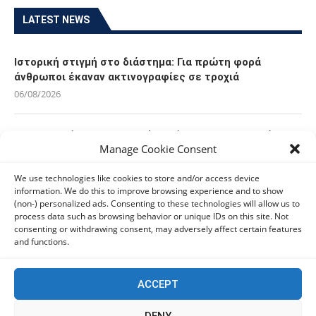
LATEST NEWS
Ιστορική στιγμή στο διάστημα: Για πρώτη φορά
άνθρωποι έκαναν ακτινογραφίες σε τροχιά
06/08/2026
Οι Ευρωπαίοι καταναλωτές φαίνεται να «αγκαλιάζουν»
Manage Cookie Consent
τα νέα Samsung Galaxy Z Fold8
06/08/2026
We use technologies like cookies to store and/or access device
information. We do this to improve browsing experience and to show
(non-) personalized ads. Consenting to these technologies will allow us to
Οι χρήστες Mac είναι περισσότερο εκτεθειμένοι σε
process data such as browsing behavior or unique IDs on this site. Not
κυβερνοαπειλές αλλά λαμβάνουν λιγότερα μέτρα
consenting or withdrawing consent, may adversely affect certain features
προστασίας
and functions.
06/08/2026
ACCEPT
Πόλη Χρυσοχούς: Σε εξέλιξη η ενοποίηση τεσσάρων
αρχαιολογικών χώρων (εικόνες)
DENY