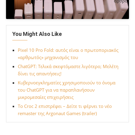
άρθρο
You Might Also Like
Pixel 10 Pro Fold: αυτός είναι ο πρωτοποριακός
«αρθρωτός» μηχανισμός του
ChatGPT: Τελικά σκεφτόμαστε λιγότερο; Μελέτη
δίνει τις απαντήσεις!
Κυβερνοεγκληματίες χρησιμοποιούν το όνομα
του ChatGPT για να παραπλανήσουν
μικρομεσαίες επιχειρήσεις
Το Croc 2 επιστρέφει – Δείτε τι φέρνει το νέο
remaster της Argonaut Games (trailer)