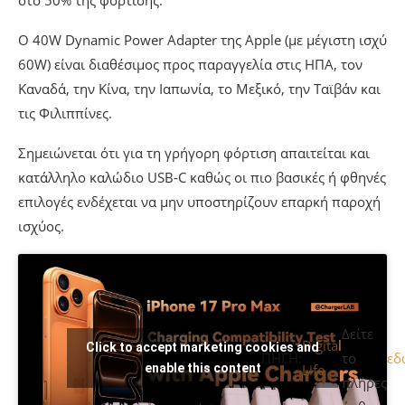
στο 50% της φόρτισης.
Ο 40W Dynamic Power Adapter της Apple (με μέγιστη ισχύ
60W) είναι διαθέσιμος προς παραγγελία στις ΗΠΑ, τον
Καναδά, την Κίνα, την Ιαπωνία, το Μεξικό, την Ταϊβάν και
τις Φιλιππίνες.
Σημειώνεται ότι για τη γρήγορη φόρτιση απαιτείται και
κατάλληλο καλώδιο USB-C καθώς οι πιο βασικές ή φθηνές
επιλογές ενδέχεται να μην υποστηρίζουν επαρκή παροχή
ισχύος.
Δείτε
Digital
Click to accept marketing cookies and
ΠΗΓΗ:
το
εδ
enable this content
Life
πλήρες