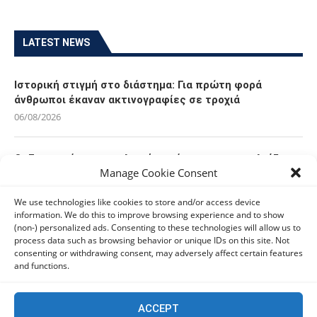
LATEST NEWS
Ιστορική στιγμή στο διάστημα: Για πρώτη φορά
άνθρωποι έκαναν ακτινογραφίες σε τροχιά
06/08/2026
Οι Ευρωπαίοι καταναλωτές φαίνεται να «αγκαλιάζουν»
Manage Cookie Consent
τα νέα Samsung Galaxy Z Fold8
06/08/2026
We use technologies like cookies to store and/or access device
information. We do this to improve browsing experience and to show
(non-) personalized ads. Consenting to these technologies will allow us to
Οι χρήστες Mac είναι περισσότερο εκτεθειμένοι σε
process data such as browsing behavior or unique IDs on this site. Not
κυβερνοαπειλές αλλά λαμβάνουν λιγότερα μέτρα
consenting or withdrawing consent, may adversely affect certain features
προστασίας
and functions.
06/08/2026
ACCEPT