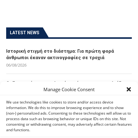
LATEST NEWS
Ιστορική στιγμή στο διάστημα: Για πρώτη φορά
άνθρωποι έκαναν ακτινογραφίες σε τροχιά
06/08/2026
Οι Ευρωπαίοι καταναλωτές φαίνεται να «αγκαλιάζουν»
Manage Cookie Consent
τα νέα Samsung Galaxy Z Fold8
06/08/2026
We use technologies like cookies to store and/or access device
information. We do this to improve browsing experience and to show
(non-) personalized ads. Consenting to these technologies will allow us to
Οι χρήστες Mac είναι περισσότερο εκτεθειμένοι σε
process data such as browsing behavior or unique IDs on this site. Not
κυβερνοαπειλές αλλά λαμβάνουν λιγότερα μέτρα
consenting or withdrawing consent, may adversely affect certain features
προστασίας
and functions.
06/08/2026