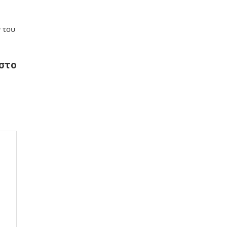
 του
ωστο