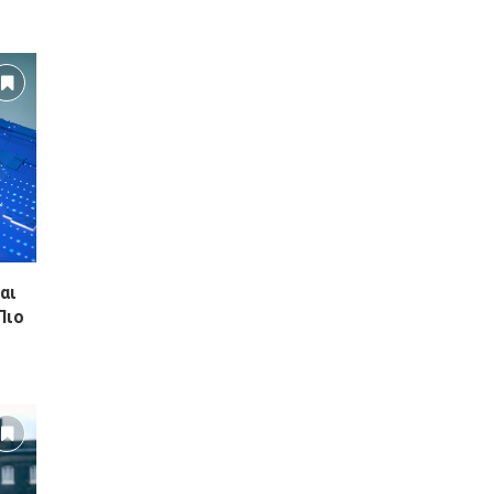
αι
Πιο