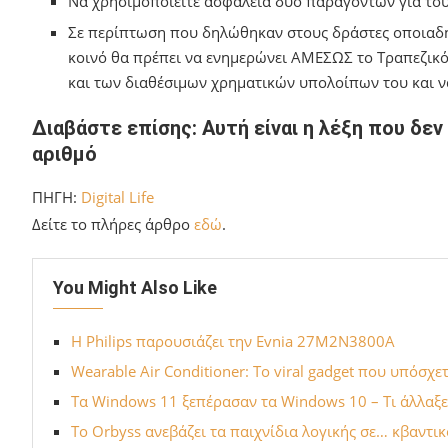
Να χρησιμοποιείτε ασφάλεια δύο παραγόντων για το
Σε περίπτωση που δηλώθηκαν στους δράστες οποιαδήπ
κοινό θα πρέπει να ενημερώνει ΑΜΕΣΩΣ το Τραπεζικ
και των διαθέσιμων χρηματικών υπολοίπων του και ν
Διαβάστε επίσης: Αυτή είναι η λέξη που δε
αριθμό
ΠΗΓΗ:
Digital Life
Δείτε το πλήρες άρθρο
εδώ
.
You Might Also Like
Η Philips παρουσιάζει την Evnia 27M2N3800A
Wearable Air Conditioner: Το viral gadget που υπόσχε
Τα Windows 11 ξεπέρασαν τα Windows 10 – Τι άλλαξε
Το Orbyss ανεβάζει τα παιχνίδια λογικής σε… κβαντικ