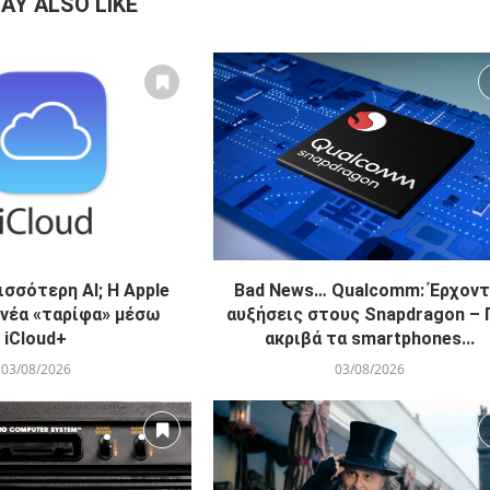
AY ALSO LIKE
ισσότερη AI; Η Apple
Bad News… Qualcomm: Έρχοντ
 νέα «ταρίφα» μέσω
αυξήσεις στους Snapdragon – 
iCloud+
ακριβά τα smartphones...
03/08/2026
03/08/2026