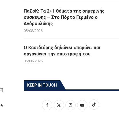
ΠαΣοΚ: Τα 2+1 θέματα της σημερινής
σύσκεψης – Στο Πόρτο Γερμένο ο
Ανδρουλάκης
05/08/2026
Ο Κασιδιάρης δηλώνει «παρών» και
οργανώνει την επιστροφή του
05/08/2026
KEEP IN TOUCH
τή
α,