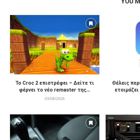
YOU M
Το Croc 2 επιστρέφει – Δείτε τι
Θέλεις περ
φέρνει το νέο remaster της...
ετοιμάζει
03/08/2026