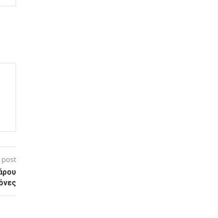
 post
άρου
όνες