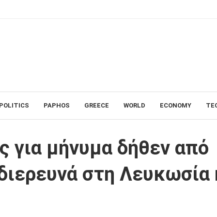
POLITICS
PAPHOS
GREECE
WORLD
ECONOMY
TE
α δήθεν από το Τμήμα Φορολογίας διερευνά στη Λευκωσία η Αστυνομία
ς για μήνυμα δήθεν από
διερευνά στη Λευκωσία 