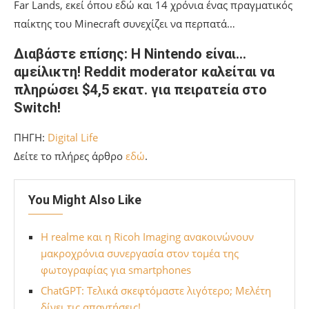
Far Lands, εκεί όπου εδώ και 14 χρόνια ένας πραγματικός
παίκτης του Minecraft συνεχίζει να περπατά…
Διαβάστε επίσης: Η Nintendo είναι…
αμείλικτη! Reddit moderator καλείται να
πληρώσει $4,5 εκατ. για πειρατεία στο
Switch!
ΠΗΓΗ:
Digital Life
Δείτε το πλήρες άρθρο
εδώ
.
You Might Also Like
Η realme και η Ricoh Imaging ανακοινώνουν
μακροχρόνια συνεργασία στον τομέα της
φωτογραφίας για smartphones
ChatGPT: Τελικά σκεφτόμαστε λιγότερο; Μελέτη
δίνει τις απαντήσεις!