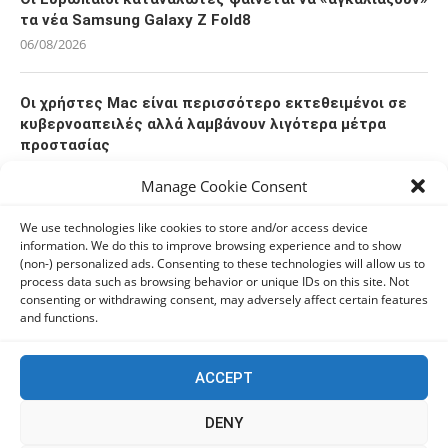
τα νέα Samsung Galaxy Z Fold8
06/08/2026
Οι χρήστες Mac είναι περισσότερο εκτεθειμένοι σε
κυβερνοαπειλές αλλά λαμβάνουν λιγότερα μέτρα
προστασίας
06/08/2026
Manage Cookie Consent
Πόλη Χρυσοχούς: Σε εξέλιξη η ενοποίηση τεσσάρων
We use technologies like cookies to store and/or access device
information. We do this to improve browsing experience and to show
αρχαιολογικών χώρων (εικόνες)
(non-) personalized ads. Consenting to these technologies will allow us to
06/08/2026
process data such as browsing behavior or unique IDs on this site. Not
consenting or withdrawing consent, may adversely affect certain features
and functions.
ΕΟΑ Πάφου: Δικαστικά εντάλματα εκκένωσης για
όσους δεν συμμορφώθηκαν για τις επικίνδυνες
οικοδομές
ACCEPT
06/08/2026
DENY