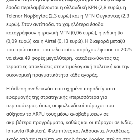
έσοδα περιλαμβάνονται η ολλανδική KPN (2,8 ευρώ), η
Telenor Νορβηγίας (2,3 ευρώ) και η MTN Ουγκάντας (2,3
ευρώ). Στον αντίποδα, τα χαμηλότερα έσοδα
καταγράφουν η ιρανική MTN (0,06 ευρώ), η ινδική Jio
(0,09 ευρώ) και η Airtel (0,13 ευρώ). Η διαφορά μεταξύ
του πρώτου και του τελευταίου παρόχου έφτασε το 2025
να είναι 49 φορές μεγαλύτερη, καταδεικνύοντας τις
τεράστιες αποκλίσεις στην τιμολογιακή πολιτική και την
οικονομική πραγματικότητα κάθε αγοράς.
Η έκθεση αναδεικνύει επιτυχημένα παραδείγματα
εφαρμογής της στρατηγικής «περισσότερα για
περισσότερα», όπως οι φινλανδικοί πάροχοι που
αύξησαν το ARPU τους μέσω αναβαθμίσεων σε
ακριβότερα προγράμματα, καθώς και οι πάροχοι σε Ινδία,
Ιαπωνία (Rakuten), Φιλιππίνες και Λιθουανία. Αντιθέτως,
εκτός από την περίπτωση της Νότιας Κορέας, πτώση στο