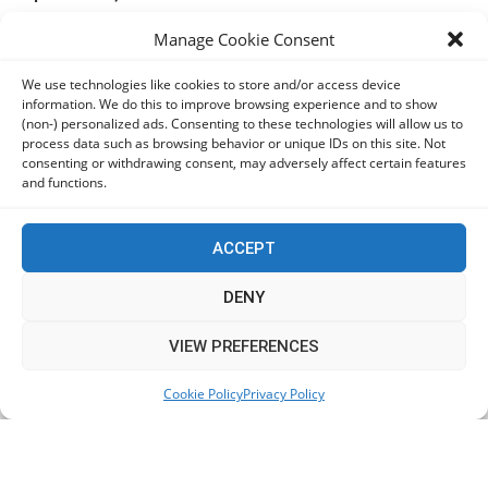
06/08/2026
Manage Cookie Consent
Πόλη Χρυσοχούς: Σε εξέλιξη η ενοποίηση τεσσάρων
We use technologies like cookies to store and/or access device
information. We do this to improve browsing experience and to show
αρχαιολογικών χώρων (εικόνες)
(non-) personalized ads. Consenting to these technologies will allow us to
06/08/2026
process data such as browsing behavior or unique IDs on this site. Not
consenting or withdrawing consent, may adversely affect certain features
and functions.
ΕΟΑ Πάφου: Δικαστικά εντάλματα εκκένωσης για
όσους δεν συμμορφώθηκαν για τις επικίνδυνες
οικοδομές
ACCEPT
06/08/2026
DENY
This website uses cookies to improve your experience. We'll
VIEW PREFERENCES
KEEP IN TOUCH
assume you're ok with this, but you can opt-out if you wish.
Cookie Policy
Privacy Policy
Accept
Read More