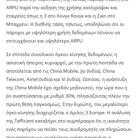
ARPU παρά την αύξηση της χρήσης κατέγραψαν και
εταιρείες όπως η 3 στο Χονγκ Κονγκ και η Zain στο
Μπαχρέιν. Η διεθνής τάση, πάντως, υποδηλώνει ότι οι
πάροχοι με υψηλότερη χρήση δεδομένων τείνουν να
επιτυγχάνουν και υψηλότερο ARPU.
Σε επίπεδο συνολικού όγκου κίνησης δεδομένων, η
ασιατική ήπειρος κυριαρχεί, με την πρώτη πεντάδα να
αποτελείται από τις China Mobile, Jio (Ινδία), China
Telecom, Airtel (Ινδία) και Vi (Ινδία). Ωστόσο, η ανάπτυξη
της China Mobile έχει σχεδόν μηδενιστεί, την ώρα που η
Jio αναπτύσσεται με ρυθμό 30%, πλησιάζοντας πλέον την
πρώτη θέση παγκοσμίως. Στην Ευρώπη, τον μεγαλύτερο
όγκο κίνησης διαχειρίζεται ο όμιλος 3 Europe. Η ανάλυση
της Tefficient καταλήγει στο συμπέρασμα ότι η ικανότητα
ενός παρόχου να πείσει τους συνδρομητές να πληρώσουν
περισσότερα για μεγαλύτερη χρήση παραμένει ο