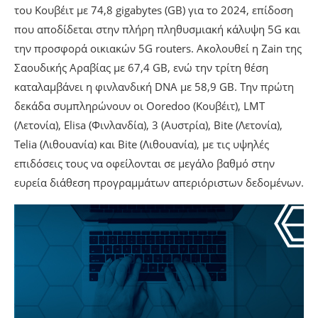
του Κουβέιτ με 74,8 gigabytes (GB) για το 2024, επίδοση
που αποδίδεται στην πλήρη πληθυσμιακή κάλυψη 5G και
την προσφορά οικιακών 5G routers. Ακολουθεί η Zain της
Σαουδικής Αραβίας με 67,4 GB, ενώ την τρίτη θέση
καταλαμβάνει η φινλανδική DNA με 58,9 GB. Την πρώτη
δεκάδα συμπληρώνουν οι Ooredoo (Κουβέιτ), LMT
(Λετονία), Elisa (Φινλανδία), 3 (Αυστρία), Bite (Λετονία),
Telia (Λιθουανία) και Bite (Λιθουανία), με τις υψηλές
επιδόσεις τους να οφείλονται σε μεγάλο βαθμό στην
ευρεία διάθεση προγραμμάτων απεριόριστων δεδομένων.