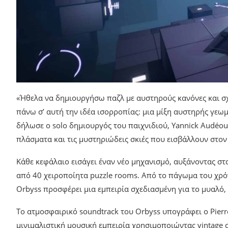
«Ήθελα να δημιουργήσω παζλ με αυστηρούς κανόνες και σχ
πάνω σ’ αυτή την ιδέα ισορροπίας: μια μίξη αυστηρής γεω
δήλωσε ο solo δημιουργός του παιχνιδιού, Yannick Audéou
πλάσματα και τις μυστηριώδεις σκιές που εισβάλλουν στον
Κάθε κεφάλαιο εισάγει έναν νέο μηχανισμό, αυξάνοντας σ
από 40 χειροποίητα puzzle rooms. Από το πάγωμα του χρόν
Orbyss προσφέρει μια εμπειρία σχεδιασμένη για το μυαλό, 
Το ατμοσφαιρικό soundtrack του Orbyss υπογράφει ο Pierre 
μινιμαλιστική μουσική εμπειρία χρησιμοποιώντας vintage 