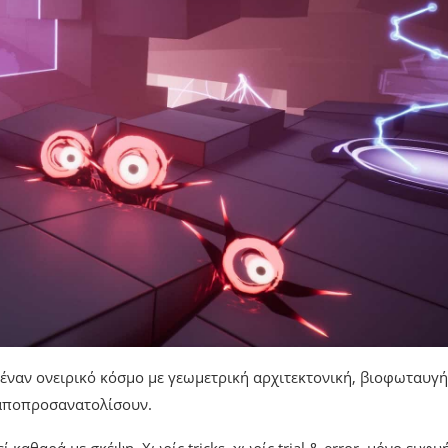
έναν ονειρικό κόσμο με γεωμετρική αρχιτεκτονική, βιοφωταυγή
 αποπροσανατολίσουν.