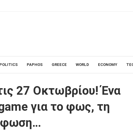
POLITICS
PAPHOS
GREECE
WORLD
ECONOMY
TE
ρίου! Ένα σουρεαλιστικό puzzle game για το φως, τη λογική και τη μεταμ
τις 27 Οκτωβρίου! Ένα
game για το φως, τη
όρφωση…