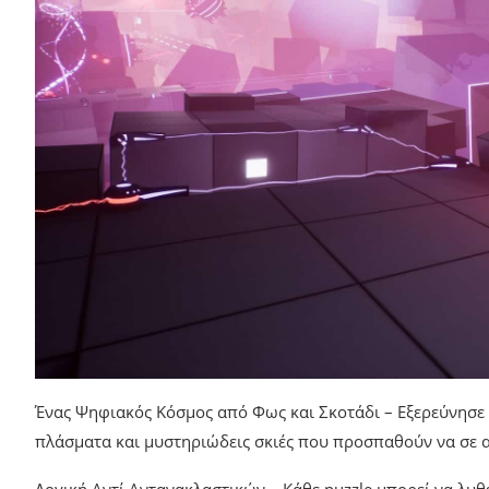
Ένας Ψηφιακός Κόσμος από Φως και Σκοτάδι – Εξερεύνησε 
πλάσματα και μυστηριώδεις σκιές που προσπαθούν να σε