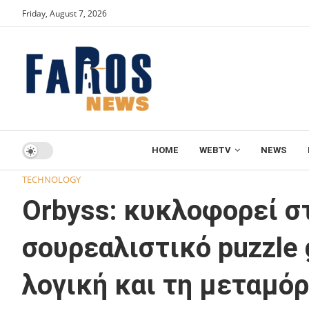
Friday, August 7, 2026
HOME
WEBTV
NEWS
Home
TECHNOLOGY
Orbyss: κυκλοφορεί στις 27 Οκτωβ
TECHNOLOGY
Orbyss: κυκλοφορεί σ
σουρεαλιστικό puzzle 
λογική και τη μεταμ