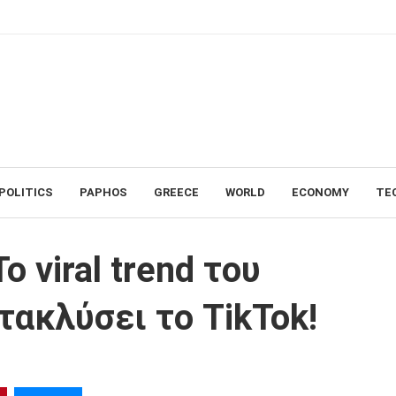
POLITICS
PAPHOS
GREECE
WORLD
ECONOMY
TE
d του Halloween που έχει κατακλύσει το TikTok!
ο viral trend του
τακλύσει το TikTok!