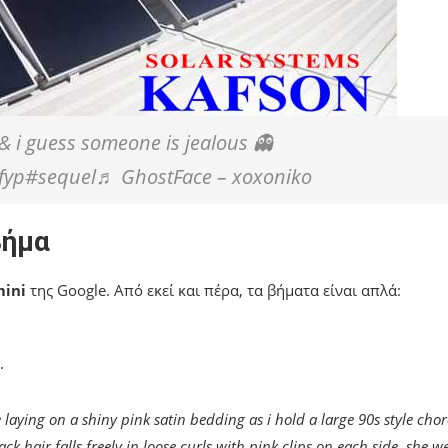
 i guess someone is jealous 👻
fyp#sequel♬ GhostFace – xoxoniko
βήμα
ini
της Google. Από εκεί και πέρα, τα βήματα είναι απλά:
.
 laying on a shiny pink satin bedding as i hold a large 90s style cho
hair falls freely in loose curls with pink clips on each side. she w