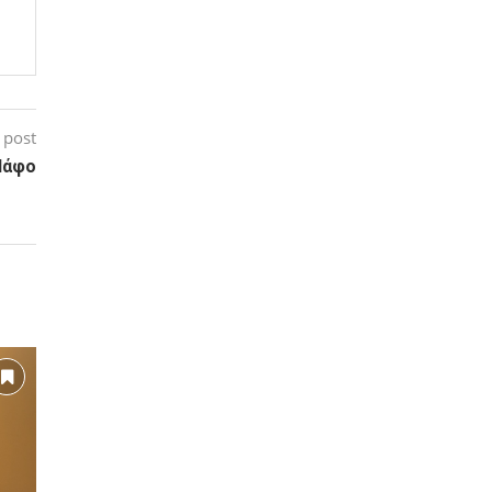
 post
Πάφο