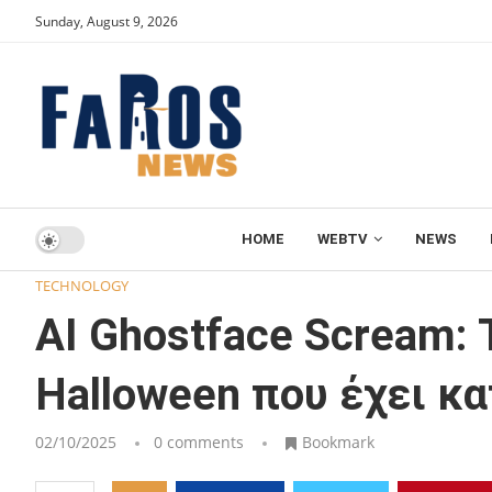
Sunday, August 9, 2026
HOME
WEBTV
NEWS
Home
TECHNOLOGY
AI Ghostface Scream: Το viral tren
TECHNOLOGY
AI Ghostface Scream: Τ
Halloween που έχει κα
02/10/2025
0 comments
Bookmark