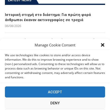
Ιστορική στιγμή στο διάστημα: Για πρώτη φορά
άνθρωποι έκαναν ακτινογραφίες σε τροχιά
06/08/2026
Οι Ευρωπαίοι καταναλωτές φαίνεται να «αγκαλιάζουν»
Manage Cookie Consent
τα νέα Samsung Galaxy Z Fold8
06/08/2026
We use technologies like cookies to store and/or access device
information. We do this to improve browsing experience and to show
(non-) personalized ads. Consenting to these technologies will allow us to
Οι χρήστες Mac είναι περισσότερο εκτεθειμένοι σε
process data such as browsing behavior or unique IDs on this site. Not
κυβερνοαπειλές αλλά λαμβάνουν λιγότερα μέτρα
consenting or withdrawing consent, may adversely affect certain features
προστασίας
and functions.
06/08/2026
ACCEPT
Πόλη Χρυσοχούς: Σε εξέλιξη η ενοποίηση τεσσάρων
αρχαιολογικών χώρων (εικόνες)
DENY
06/08/2026