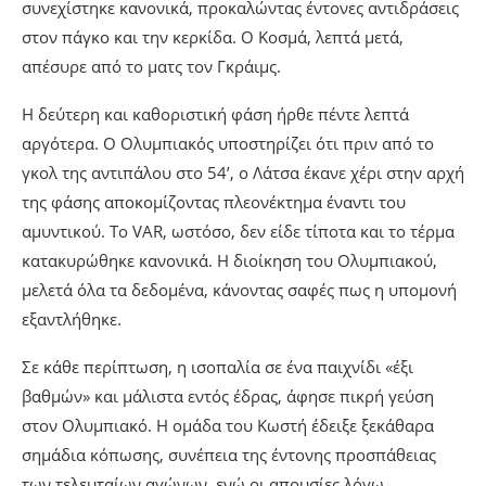
συνεχίστηκε κανονικά, προκαλώντας έντονες αντιδράσεις
στον πάγκο και την κερκίδα. Ο Κοσμά, λεπτά μετά,
απέσυρε από το ματς τον Γκράιμς.
Η δεύτερη και καθοριστική φάση ήρθε πέντε λεπτά
αργότερα. Ο Ολυμπιακός υποστηρίζει ότι πριν από το
γκολ της αντιπάλου στο 54’, ο Λάτσα έκανε χέρι στην αρχή
της φάσης αποκομίζοντας πλεονέκτημα έναντι του
αμυντικού. Το VAR, ωστόσο, δεν είδε τίποτα και το τέρμα
κατακυρώθηκε κανονικά. Η διοίκηση του Ολυμπιακού,
μελετά όλα τα δεδομένα, κάνοντας σαφές πως η υπομονή
εξαντλήθηκε.
Σε κάθε περίπτωση, η ισοπαλία σε ένα παιχνίδι «έξι
βαθμών» και μάλιστα εντός έδρας, άφησε πικρή γεύση
στον Ολυμπιακό. Η ομάδα του Κωστή έδειξε ξεκάθαρα
σημάδια κόπωσης, συνέπεια της έντονης προσπάθειας
των τελευταίων αγώνων, ενώ οι απουσίες λόγω