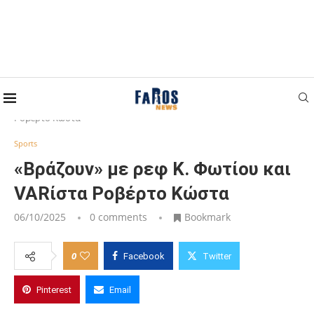
Home
Sports
«Βράζουν» με ρεφ Κ. Φωτίου και VARίστα
Ροβέρτο Κώστα
Sports
«Βράζουν» με ρεφ Κ. Φωτίου και
VARίστα Ροβέρτο Κώστα
06/10/2025
0 comments
Bookmark
0
Facebook
Twitter
Pinterest
Email