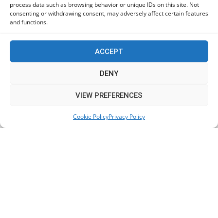
process data such as browsing behavior or unique IDs on this site. Not
consenting or withdrawing consent, may adversely affect certain features
Πόλη Χρυσοχούς: Σε εξέλιξη η ενοποίηση τεσσάρων
and functions.
αρχαιολογικών χώρων (εικόνες)
06/08/2026
ACCEPT
ΕΟΑ Πάφου: Δικαστικά εντάλματα εκκένωσης για
DENY
όσους δεν συμμορφώθηκαν για τις επικίνδυνες
οικοδομές
This website uses cookies to improve your experience. We'll
VIEW PREFERENCES
06/08/2026
assume you're ok with this, but you can opt-out if you wish.
Cookie Policy
Privacy Policy
Accept
Read More
KEEP IN TOUCH