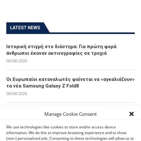
LATEST NEWS
Ιστορική στιγμή στο διάστημα: Για πρώτη φορά
άνθρωποι έκαναν ακτινογραφίες σε τροχιά
06/08/2026
Οι Ευρωπαίοι καταναλωτές φαίνεται να «αγκαλιάζουν»
τα νέα Samsung Galaxy Z Fold8
06/08/2026
Οι χρήστες Mac είναι περισσότερο εκτεθειμένοι σε
Manage Cookie Consent
κυβερνοαπειλές αλλά λαμβάνουν λιγότερα μέτρα
προστασίας
We use technologies like cookies to store and/or access device
information. We do this to improve browsing experience and to show
06/08/2026
(non-) personalized ads. Consenting to these technologies will allow us to