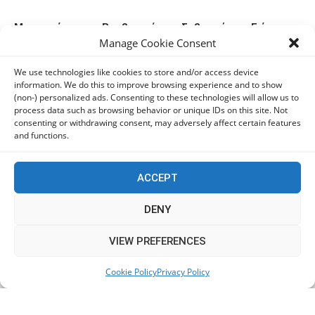
Μητσοτάκης για Βαρβιτσιώτη: «Σεβαστέ μας Γιάννη,
Manage Cookie Consent
μας αφήνεις βαριά κληρονομιά»
05/08/2026
We use technologies like cookies to store and/or access device
information. We do this to improve browsing experience and to show
(non-) personalized ads. Consenting to these technologies will allow us to
Ανδρουλάκης: Η κλιματική κρίση δεν μπορεί να
process data such as browsing behavior or unique IDs on this site. Not
χρησιμοποιείται ως άλλοθι για τις αδυναμίες του
consenting or withdrawing consent, may adversely affect certain features
κρατικού μηχανισμού
and functions.
05/08/2026
ACCEPT
Ελπίδα για τη Δημοκρατία: Αποχώρησε η Κατερίνα
Μουτσάτσου και δύο ακόμα στελέχη
DENY
05/08/2026
This website uses cookies to improve your experience. We'll
VIEW PREFERENCES
assume you're ok with this, but you can opt-out if you wish.
ΠαΣοΚ: Τα 2+1 θέματα της σημερινής σύσκεψης – Στο
Cookie Policy
Privacy Policy
Accept
Read More
Πόρτο Γερμένο ο Ανδρουλάκης
05/08/2026