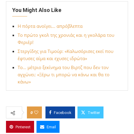
You Might Also Like
Η πόρτα ανοίγει… απρόβλεπτα
Το πρώτο γκολ της χρονιάς και η γκολάρα του
Φεριέρ!
Στεργίδης για Τιμούρ: «Καλωσόρισες εκεί που
έφτυσες αίμα και εχυσες ιδρώτα»
Το… μέτριο ξεκίνημα του Βιρτζ που δεν τον
αγχώνει: «Ξέρω τι μπορώ να κάνω και θα το
κάνω»
0
Facebook
Twitter
Pinterest
Email