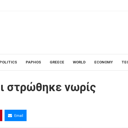
POLITICS
PAPHOS
GREECE
WORLD
ECONOMY
TE
ζι στρώθηκε νωρίς
Email