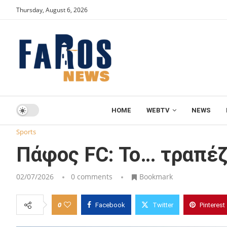
Thursday, August 6, 2026
HOME
WEBTV
NEWS
Home
Sports
Πάφος FC: Το… τραπέζι στρώθηκε νωρίς
Sports
Πάφος FC: Το… τραπέ
02/07/2026
0 comments
Bookmark
0
Facebook
Twitter
Pinterest