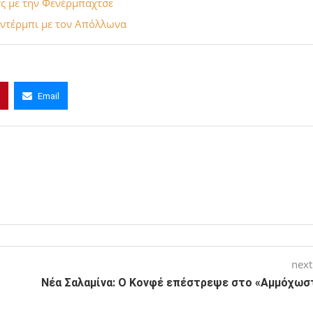
τς με την Φενέρμπαχτσε
ο ντέρμπι με τον Απόλλωνα
Email
next
Νέα Σαλαμίνα: Ο Κονφέ επέστρεψε στο «Αμμόχωσ