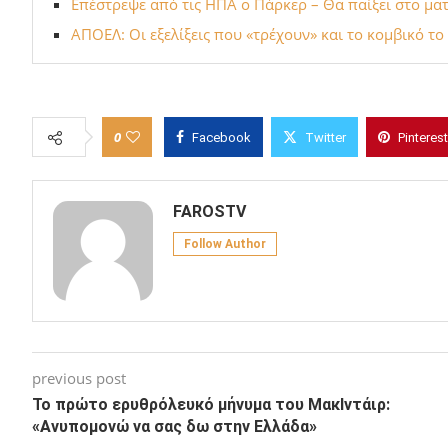
Επέστρεψε από τις ΗΠΑ ο Πάρκερ – Θα παίξει στο μα
ΑΠΟΕΛ: Οι εξελίξεις που «τρέχουν» και το κομβικό τ
0
Facebook
Twitter
Pinterest
FAROSTV
Follow Author
previous post
Το πρώτο ερυθρόλευκό μήνυμα του ΜακΙντάιρ:
«Ανυπομονώ να σας δω στην Ελλάδα»