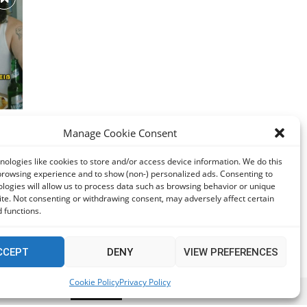
η
Manage Cookie Consent
σε
ologies like cookies to store and/or access device information. We do this
browsing experience and to show (non-) personalized ads. Consenting to
logies will allow us to process data such as browsing behavior or unique
site. Not consenting or withdrawing consent, may adversely affect certain
 functions.
CCEPT
DENY
VIEW PREFERENCES
Cookie Policy
Privacy Policy
t if you wish.
Accept
Read More