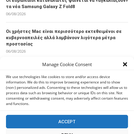
Οι Ευρωπαίοι καταναλωτές φαίνεται να «αγκαλιάζουν»
τα νέα Samsung Galaxy Z Fold8
06/08/2026
Οι χρήστες Mac είναι περισσότερο εκτεθειμένοι σε
κυβερνοαπειλές αλλά λαμβάνουν λιγότερα μέτρα
προστασίας
06/08/2026
Manage Cookie Consent
Πόλη Χρυσοχούς: Σε εξέλιξη η ενοποίηση τεσσάρων
αρχαιολογικών χώρων (εικόνες)
We use technologies like cookies to store and/or access device
information. We do this to improve browsing experience and to show
06/08/2026
(non-) personalized ads. Consenting to these technologies will allow us to
process data such as browsing behavior or unique IDs on this site. Not
consenting or withdrawing consent, may adversely affect certain features
ΕΟΑ Πάφου: Δικαστικά εντάλματα εκκένωσης για
and functions.
όσους δεν συμμορφώθηκαν για τις επικίνδυνες
οικοδομές
06/08/2026
ACCEPT