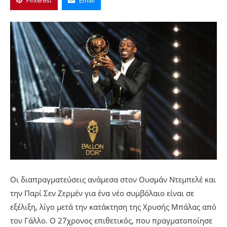
Pinterest
Email
Οι διαπραγματεύσεις ανάμεσα στον Ουσμάν Ντεμπελέ και
την Παρί Σεν Ζερμέν για ένα νέο συμβόλαιο είναι σε
εξέλιξη, λίγο μετά την κατάκτηση της Χρυσής Μπάλας από
τον Γάλλο. Ο 27χρονος επιθετικός, που πραγματοποίησε