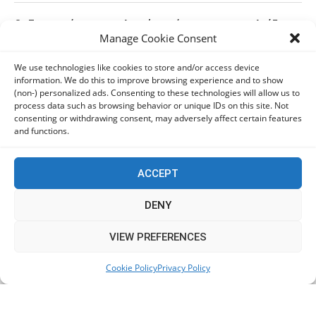
Οι Ευρωπαίοι καταναλωτές φαίνεται να «αγκαλιάζουν»
Manage Cookie Consent
τα νέα Samsung Galaxy Z Fold8
06/08/2026
We use technologies like cookies to store and/or access device
information. We do this to improve browsing experience and to show
(non-) personalized ads. Consenting to these technologies will allow us to
Οι χρήστες Mac είναι περισσότερο εκτεθειμένοι σε
process data such as browsing behavior or unique IDs on this site. Not
κυβερνοαπειλές αλλά λαμβάνουν λιγότερα μέτρα
consenting or withdrawing consent, may adversely affect certain features
προστασίας
and functions.
06/08/2026
ACCEPT
Πόλη Χρυσοχούς: Σε εξέλιξη η ενοποίηση τεσσάρων
αρχαιολογικών χώρων (εικόνες)
DENY
06/08/2026
This website uses cookies to improve your experience. We'll
VIEW PREFERENCES
assume you're ok with this, but you can opt-out if you wish.
ΕΟΑ Πάφου: Δικαστικά εντάλματα εκκένωσης για
Cookie Policy
Privacy Policy
Accept
Read More
όσους δεν συμμορφώθηκαν για τις επικίνδυνες
οικοδομές
06/08/2026