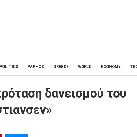
POLITICS
PAPHOS
GREECE
WORLD
ECONOMY
TE
ου Παναθηναϊκού για Κρίστιανσεν»
ρόταση δανεισμού του
στιανσεν»