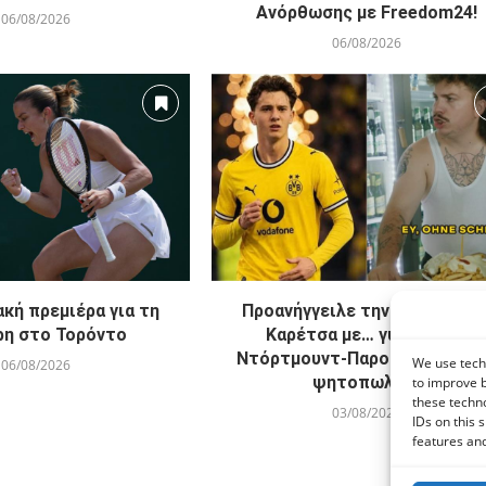
Ανόρθωσης με Freedom24!
06/08/2026
06/08/2026
κή πρεμιέρα για τη
Προανήγγειλε την ανακοίνωσ
ρη στο Τορόντο
Καρέτσα με… γυράδικο η
Ντόρτμουντ-Παρουσιάζεται 
We use techn
06/08/2026
ψητοπωλείο
to improve 
these techno
03/08/2026
IDs on this 
features and