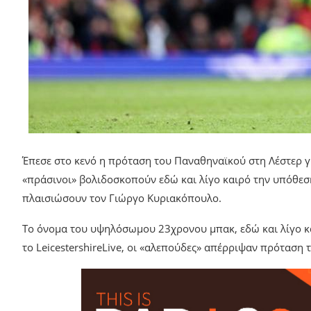
Έπεσε στο κενό η πρόταση του Παναθηναϊκού στη Λέστερ γ
«πράσινοι» βολιδοσκοπούν εδώ και λίγο καιρό την υπόθε
πλαισιώσουν τον Γιώργο Κυριακόπουλο.
Το όνομα του υψηλόσωμου 23χρονου μπακ, εδώ και λίγο κ
το LeicestershireLive, οι «αλεπούδες» απέρριψαν πρόταση