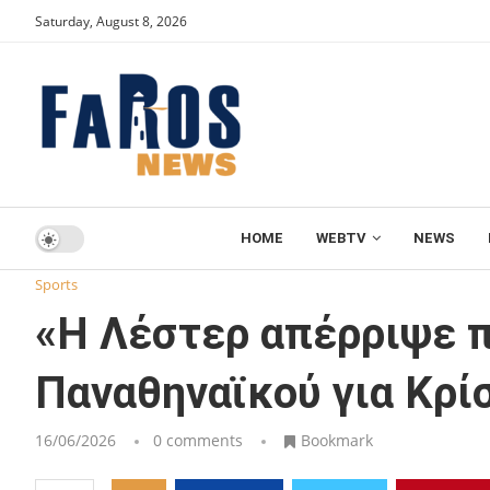
Saturday, August 8, 2026
HOME
WEBTV
NEWS
Home
Sports
«Η Λέστερ απέρριψε πρόταση δανεισμού τ
Sports
«Η Λέστερ απέρριψε π
Παναθηναϊκού για Κρί
16/06/2026
0 comments
Bookmark