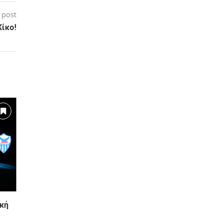
 post
Κίκο!
κή