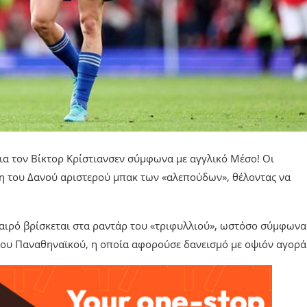
ια τον Βίκτορ Κρίστιανσεν σύμφωνα με αγγλικό Μέσο! Οι
ση του Δανού αριστερού μπακ των «αλεπούδων», θέλοντας να
αιρό βρίσκεται στα ραντάρ του «τριφυλλιού», ωστόσο σύμφωνα
 του Παναθηναϊκού, η οποία αφορούσε δανεισμό με οψιόν αγορά