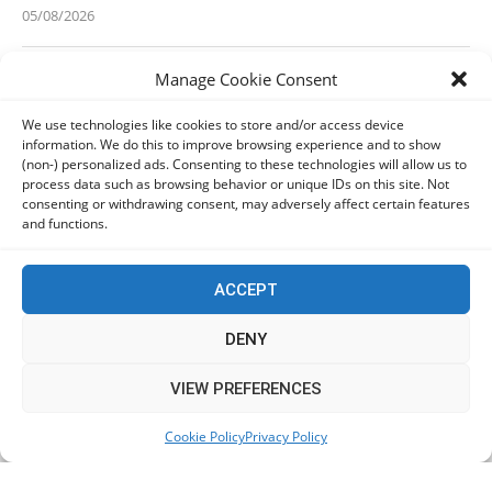
05/08/2026
Manage Cookie Consent
Ανδρουλάκης: Η κλιματική κρίση δεν μπορεί να
χρησιμοποιείται ως άλλοθι για τις αδυναμίες του
We use technologies like cookies to store and/or access device
κρατικού μηχανισμού
information. We do this to improve browsing experience and to show
05/08/2026
(non-) personalized ads. Consenting to these technologies will allow us to
process data such as browsing behavior or unique IDs on this site. Not
consenting or withdrawing consent, may adversely affect certain features
Ελπίδα για τη Δημοκρατία: Αποχώρησε η Κατερίνα
and functions.
Μουτσάτσου και δύο ακόμα στελέχη
05/08/2026
ACCEPT
ΠαΣοΚ: Τα 2+1 θέματα της σημερινής σύσκεψης – Στο
DENY
Πόρτο Γερμένο ο Ανδρουλάκης
05/08/2026
This website uses cookies to improve your experience. We'll
VIEW PREFERENCES
assume you're ok with this, but you can opt-out if you wish.
Cookie Policy
Privacy Policy
Accept
Read More
Ο Κασιδιάρης δηλώνει «παρών» και οργανώνει την
επιστροφή του