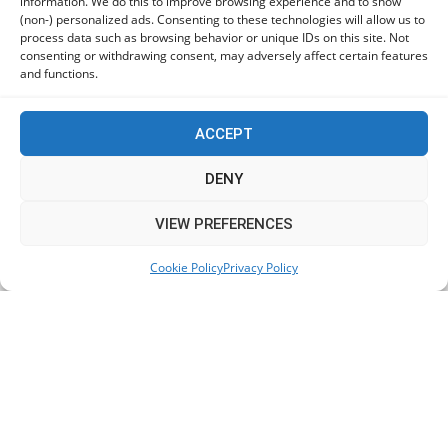
information. We do this to improve browsing experience and to show
06/08/2026
(non-) personalized ads. Consenting to these technologies will allow us to
process data such as browsing behavior or unique IDs on this site. Not
consenting or withdrawing consent, may adversely affect certain features
Πόλη Χρυσοχούς: Σε εξέλιξη η ενοποίηση τεσσάρων
and functions.
αρχαιολογικών χώρων (εικόνες)
06/08/2026
ACCEPT
ΕΟΑ Πάφου: Δικαστικά εντάλματα εκκένωσης για
DENY
όσους δεν συμμορφώθηκαν για τις επικίνδυνες
οικοδομές
This website uses cookies to improve your experience. We'll
VIEW PREFERENCES
06/08/2026
assume you're ok with this, but you can opt-out if you wish.
Cookie Policy
Privacy Policy
Accept
Read More
KEEP IN TOUCH