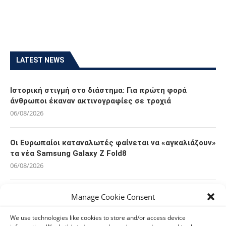
LATEST NEWS
Ιστορική στιγμή στο διάστημα: Για πρώτη φορά
άνθρωποι έκαναν ακτινογραφίες σε τροχιά
06/08/2026
Οι Ευρωπαίοι καταναλωτές φαίνεται να «αγκαλιάζουν»
τα νέα Samsung Galaxy Z Fold8
06/08/2026
Οι χρήστες Mac είναι περισσότερο εκτεθειμένοι σε
Manage Cookie Consent
κυβερνοαπειλές αλλά λαμβάνουν λιγότερα μέτρα
προστασίας
We use technologies like cookies to store and/or access device