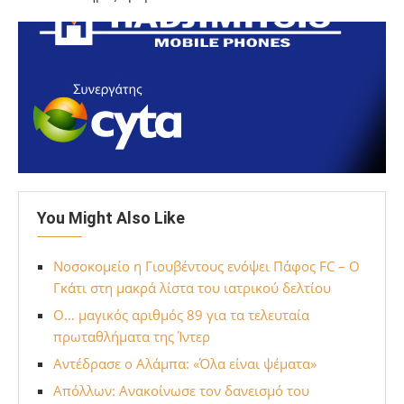
You Might Also Like
Νοσοκομείο η Γιουβέντους ενόψει Πάφος FC – Ο
Γκάτι στη μακρά λίστα του ιατρικού δελτίου
Ο… μαγικός αριθμός 89 για τα τελευταία
πρωταθλήματα της Ίντερ
Αντέδρασε ο Αλάμπα: «Όλα είναι ψέματα»
Απόλλων: Ανακοίνωσε τον δανεισμό του