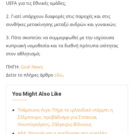
UEFA για τις Εθνικές ομάδες;
2. Γιατί υπάρχουν διαφορές στις παροχές και στις
συνθήκες μετακίνησης μεταξύ ανδρών και γυναικών;
3. Πότε σκοπεύει να συμμορφωθεί με την ισχύουσα
κυπριακή νομοθεσία και τα διεθνή πρότυπα ισότητας
στον αθλητισμό;
ΠΗΓΗ:
Goal News
Δείτε το πλήρες άρθρο
εδώ
.
You Might Also Like
Τσάμπιονς Λιγκ: Πήρε το ιρλανδικό ντέρμπι η
Σέλμπουρν, προβάδισμα για Στεάουα,
Λουντογκόρετς, Ζάλγκιρις Βίλνιους
ΑΕΛ: Υποχρέωση η αντίδραση στο κύπελλο