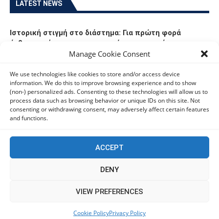
LATEST NEWS
Ιστορική στιγμή στο διάστημα: Για πρώτη φορά
άνθρωποι έκαναν ακτινογραφίες σε τροχιά
Manage Cookie Consent
06/08/2026
We use technologies like cookies to store and/or access device
information. We do this to improve browsing experience and to show
Οι Ευρωπαίοι καταναλωτές φαίνεται να «αγκαλιάζουν»
(non-) personalized ads. Consenting to these technologies will allow us to
τα νέα Samsung Galaxy Z Fold8
process data such as browsing behavior or unique IDs on this site. Not
06/08/2026
consenting or withdrawing consent, may adversely affect certain features
and functions.
Οι χρήστες Mac είναι περισσότερο εκτεθειμένοι σε
κυβερνοαπειλές αλλά λαμβάνουν λιγότερα μέτρα
ACCEPT
προστασίας
06/08/2026
DENY
This website uses cookies to improve your experience. We'll
VIEW PREFERENCES
Πόλη Χρυσοχούς: Σε εξέλιξη η ενοποίηση τεσσάρων
assume you're ok with this, but you can opt-out if you wish.
αρχαιολογικών χώρων (εικόνες)
Cookie Policy
Privacy Policy
Accept
Read More
06/08/2026