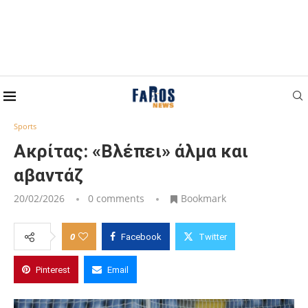
Home
Sports
Ακρίτας: «Βλέπει» άλμα και αβαντάζ
Sports
Ακρίτας: «Βλέπει» άλμα και
αβαντάζ
20/02/2026
0 comments
Bookmark
0
Facebook
Twitter
Pinterest
Email