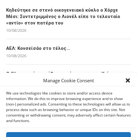
Κηδεύτηκε σε στενό οικογενειακό κύκλο ο Χόρχε
Μέσι: Συντετριμμένος ο Λιονέλ είπε το τελευταίο
«αντίο» στον πατέρα του
10/08/2026
ΑΕΛ: Κονσεϊσάο στο τέλος…
10/08/2026
O Ολυμπιακός κατέθεσε πρόταση για τον Κρίστιαν
Κάσερες της Τουλούζ
Manage Cookie Consent
10/08/2026
We use technologies like cookies to store and/or access device
information. We do this to improve browsing experience and to show
(non-) personalized ads. Consenting to these technologies will allow us to
Απόλλων: Το παζλ της ενδεκάδας
process data such as browsing behavior or unique IDs on this site. Not
10/08/2026
consenting or withdrawing consent, may adversely affect certain features
and functions.
Ευρωπαϊκό πρωτάθλημα στίβου: Απόβαση στο