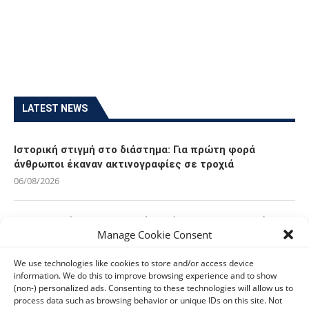
LATEST NEWS
Ιστορική στιγμή στο διάστημα: Για πρώτη φορά
άνθρωποι έκαναν ακτινογραφίες σε τροχιά
06/08/2026
Οι Ευρωπαίοι καταναλωτές φαίνεται να «αγκαλιάζουν»
Manage Cookie Consent
τα νέα Samsung Galaxy Z Fold8
06/08/2026
We use technologies like cookies to store and/or access device
information. We do this to improve browsing experience and to show
(non-) personalized ads. Consenting to these technologies will allow us to
Οι χρήστες Mac είναι περισσότερο εκτεθειμένοι σε
process data such as browsing behavior or unique IDs on this site. Not
κυβερνοαπειλές αλλά λαμβάνουν λιγότερα μέτρα