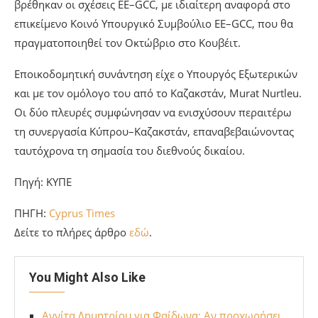
βρέθηκαν οι σχέσεις ΕΕ–GCC, με ιδιαίτερη αναφορά στο
επικείμενο Κοινό Υπουργικό Συμβούλιο ΕΕ–GCC, που θα
πραγματοποιηθεί τον Οκτώβριο στο Κουβέιτ.
Εποικοδομητική συνάντηση είχε ο Υπουργός Εξωτερικών
και με τον ομόλογο του από το Καζακστάν, Murat Nurtleu.
Οι δύο πλευρές συμφώνησαν να ενισχύσουν περαιτέρω
τη συνεργασία Κύπρου–Καζακστάν, επαναβεβαιώνοντας
ταυτόχρονα τη σημασία του διεθνούς δικαίου.
Πηγή: ΚΥΠΕ
ΠΗΓΗ:
Cyprus Times
Δείτε το πλήρες άρθρο
εδώ
.
You Might Also Like
Αννίτα Δημητρίου για Φαίδωνα: Αν προχωρήσει