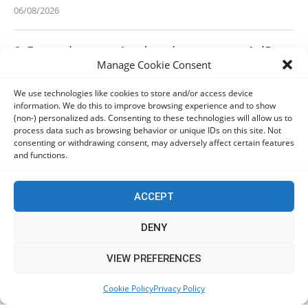
06/08/2026
Οι Ευρωπαίοι καταναλωτές φαίνεται να «αγκαλιάζουν»
Manage Cookie Consent
τα νέα Samsung Galaxy Z Fold8
06/08/2026
We use technologies like cookies to store and/or access device
information. We do this to improve browsing experience and to show
(non-) personalized ads. Consenting to these technologies will allow us to
Οι χρήστες Mac είναι περισσότερο εκτεθειμένοι σε
process data such as browsing behavior or unique IDs on this site. Not
κυβερνοαπειλές αλλά λαμβάνουν λιγότερα μέτρα
consenting or withdrawing consent, may adversely affect certain features
προστασίας
and functions.
06/08/2026
ACCEPT
Πόλη Χρυσοχούς: Σε εξέλιξη η ενοποίηση τεσσάρων
αρχαιολογικών χώρων (εικόνες)
DENY
06/08/2026
This website uses cookies to improve your experience. We'll
VIEW PREFERENCES
assume you're ok with this, but you can opt-out if you wish.
ΕΟΑ Πάφου: Δικαστικά εντάλματα εκκένωσης για
Cookie Policy
Privacy Policy
Accept
Read More
όσους δεν συμμορφώθηκαν για τις επικίνδυνες