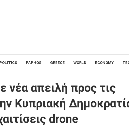
POLITICS
PAPHOS
GREECE
WORLD
ECONOMY
TE
ς Βρετανικές Βάσεις ή την Κυπριακή Δημοκρατία μετά τις χθεσινές αναχαιτ
ε νέα απειλή προς τις
την Κυπριακή Δημοκρατί
χαιτίσεις drone