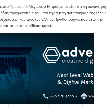
, στο Προεδρικό Μέγαρο, ο Εκπρόσωπος είπε ότι «η συνάντηση
άδας πραγματοποιείται μετά την άμεση ανταπόκριση της Ελλην
υχαριστίες, και προς τον Έλληνα Πρωθυπουργό, που μετά την
οκρατίας ανταποκρίθηκε άμεσα.