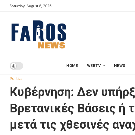
Saturday, August 8, 2026
HOME
WEBTV
NEWS
Home
Politics
Κυβέρνηση: Δεν υπήρξε νέα απειλή προς τι
Politics
Κυβέρνηση: Δεν υπήρξ
Βρετανικές Βάσεις ή 
μετά τις χθεσινές ανα