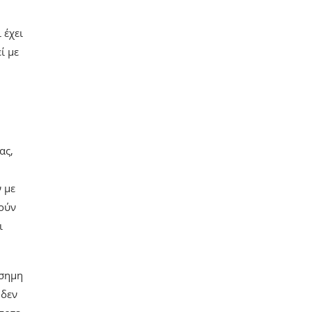
 έχει
ί με
ας,
ν με
ούν
ι
ίσημη
 δεν