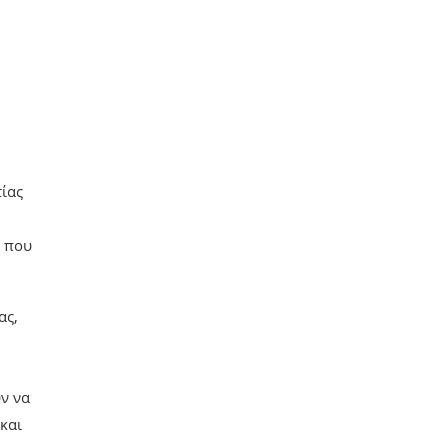
τίας
, που
ας,
ν να
και