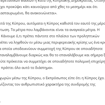
ν Βρετανικών Βάσεων ή κατά της Κυπριακής Δημοκρατίας. Οτιδή
χει προκύψει κάτι καινούργιο από χθες το μεσημέρι και ότι
διασταυρωμένο, θα ανακοινώνεται».
τά της Κύπρου, αυτόματα η Κύπρος καθιστά τον εαυτό της μέρ
πτωση. Τα μέτρα που λαμβάνονται είναι τα αναγκαία μέτρα. Η
 Κάνουμε ό,τι πρέπει πάντοτε στο πλαίσιο των προληπτικών
ρέπει να ληφθούν εν μέσω μιας περιφερειακής κρίσης ως ένα κρ
 τα οποία υποδεικνύουν συμμετοχή της Κύπρου σε οποιαδήποτε
 επαναλαμβάνουμε διαρκώς και θα το επαναλάβουμε και σήμερα 
ύτε πρόκειται να συμμετέχει σε οποιαδήποτε πολεμική επιχείρ
 πράττει όλο αυτό το διάστημα».
χωρών μέσω της Κύπρου, ο Εκπρόσωπος είπε ότι η Κύπρος έχει
νίζοντας τον ανθρωπιστικό χαρακτήρα της συνδρομής της
.