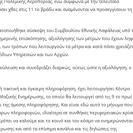
κής Πολεμικής Αεροπορίας, ενώ σύμφωνα με την τελευταία
ει χθες στις 11 το βράδυ και αναμένονται να προσεγγίσουν τη
ατοποιήθηκε σύσκεψη του Συμβουλίου Εθνικής Ασφάλειας υπό 
ημερινής επισκόπησης, αξιολόγησης των μέτρων που έχουν ληφ
 των τρόπων που λειτουργούν τα μέτρα και κατά πόσο χρειάζετ
όδιων Υπηρεσιών και των Αρχών.
ούλευση και συνεδριάζει διαρκώς, ούτως ώστε η αξιολόγηση, ο
ή τακτική και έγκαιρη πληροφόρηση, έχει λειτουργήσει Κέντρο
αζικής Ενημέρωσης, το οποίο θα λειτουργεί από τις 9 το πρωί
και της άμεσης πληροφόρησης. Και είναι εδώ αυτό το μήνυμα που
κυρων πληροφοριών, ιδιαίτερα σε συνθήκες περιφερειακών κρί
πρέπει να καλούμε και το κοινό και τον κόσμο να ενημερώνοντα
ρωσης και από τα επίσημα κανάλια και τις δηλώσεις της