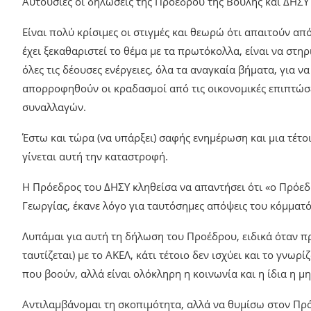
Αυτούσιες οι δηλώσεις της Προέδρου της Βουλής και ΔΗΣΥ 
Είναι πολύ κρίσιμες οι στιγμές και θεωρώ ότι απαιτούν α
έχει ξεκαθαριστεί το θέμα με τα πρωτόκολλα, είναι να στη
όλες τις δέουσες ενέργειες, όλα τα αναγκαία βήματα, για ν
απορροφηθούν οι κραδασμοί από τις οικονομικές επιπτώσ
συναλλαγών.
Έστω και τώρα (να υπάρξει) σαφής ενημέρωση και μια τέτο
γίνεται αυτή την καταστροφή.
Η Πρόεδρος του ΔΗΣΥ κληθείσα να απαντήσει ότι «ο Πρόε
Γεωργίας, έκανε λόγο για ταυτόσημες απόψεις του κόμματό
Λυπάμαι για αυτή τη δήλωση του Προέδρου, ειδικά όταν π
ταυτίζεται) με το ΑΚΕΛ, κάτι τέτοιο δεν ισχύει και το γνωρ
που βοούν, αλλά είναι ολόκληρη η κοινωνία και η ίδια η μ
Αντιλαμβάνομαι τη σκοπιμότητα, αλλά να θυμίσω στον Πρόε