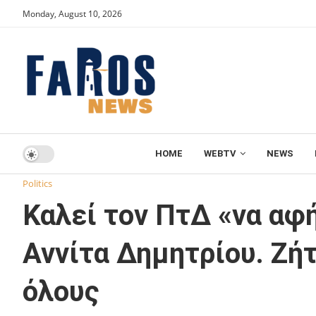
Monday, August 10, 2026
HOME
WEBTV
NEWS
Home
Politics
Καλεί τον ΠτΔ «να αφήσει τις σκοπιμότητ
Politics
Καλεί τον ΠτΔ «να αφ
Αννίτα Δημητρίου. Ζή
όλους