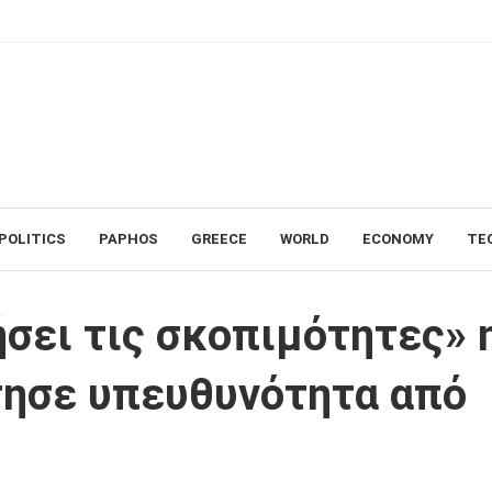
POLITICS
PAPHOS
GREECE
WORLD
ECONOMY
TE
ες» η Αννίτα Δημητρίου. Ζήτησε υπευθυνότητα από όλους
ήσει τις σκοπιμότητες» 
τησε υπευθυνότητα από