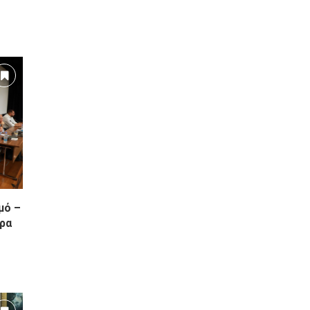
μό –
έρα