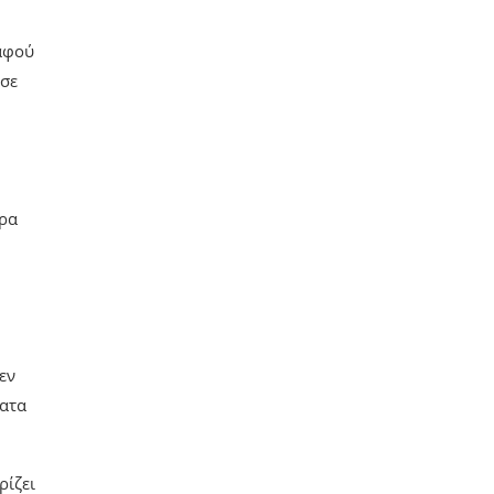
 αφού
 σε
ερα
εν
ματα
ρίζει