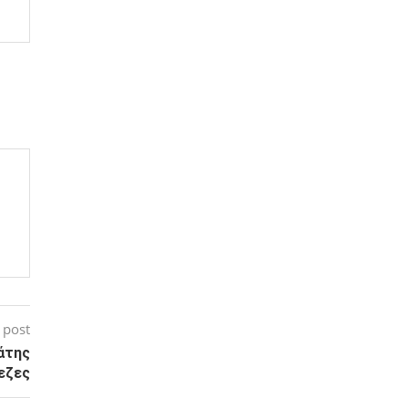
 post
άτης
εζες