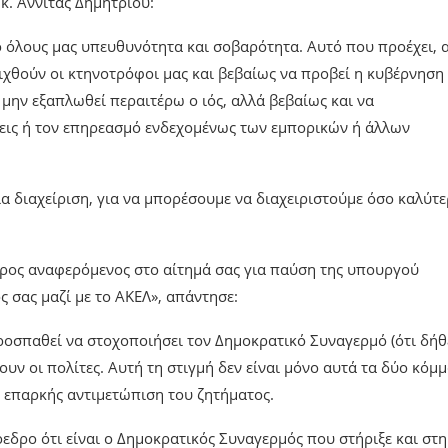
κ. Αννίτας Δημητρίου:
πό όλους μας υπευθυνότητα και σοβαρότητα. Αυτό που προέχει,
ριχθούν οι κτηνοτρόφοι μας και βεβαίως να προβεί η κυβέρνηση
α μην εξαπλωθεί περαιτέρω ο ιός, αλλά βεβαίως και να
εις ή τον επηρεασμό ενδεχομένως των εμπορικών ή άλλων
ια διαχείριση, για να μπορέσουμε να διαχειριστούμε όσο καλύτ
δρος αναφερόμενος στο αίτημά σας για παύση της υπουργού
ς σας μαζί με το ΑΚΕΛ», απάντησε:
ροσπαθεί να στοχοποιήσει τον Δημοκρατικό Συναγερμό (ότι δήθ
ίζουν οι πολίτες. Αυτή τη στιγμή δεν είναι μόνο αυτά τα δύο κόμ
η επαρκής αντιμετώπιση του ζητήματος.
δρο ότι είναι ο Δημοκρατικός Συναγερμός που στήριξε και στη