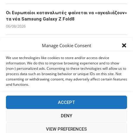
Οι Ευρωπαίοι καταναλωτές φαίνεται να «αγκαλιάζουν»
τα νέα Samsung Galaxy Z Fold8
06/08/2026
Οι χρήστες Mac είναι περισσότερο εκτεθειμένοι σε
Manage Cookie Consent
κυβερνοαπειλές αλλά λαμβάνουν λιγότερα μέτρα
προστασίας
We use technologies like cookies to store and/or access device
information. We do this to improve browsing experience and to show
06/08/2026
(non-) personalized ads. Consenting to these technologies will allow us to
process data such as browsing behavior or unique IDs on this site. Not
consenting or withdrawing consent, may adversely affect certain features
Πόλη Χρυσοχούς: Σε εξέλιξη η ενοποίηση τεσσάρων
and functions.
αρχαιολογικών χώρων (εικόνες)
06/08/2026
ACCEPT
ΕΟΑ Πάφου: Δικαστικά εντάλματα εκκένωσης για
DENY
όσους δεν συμμορφώθηκαν για τις επικίνδυνες
οικοδομές
This website uses cookies to improve your experience. We'll
VIEW PREFERENCES
06/08/2026