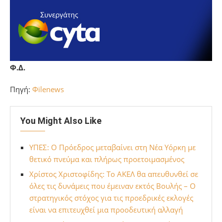
Φ.Δ.
Πηγή:
Φilenews
You Might Also Like
ΥΠΕΣ: Ο Πρόεδρος μεταβαίνει στη Νέα Υόρκη με
θετικό πνεύμα και πλήρως προετοιμασμένος
Χρίστος Χριστοφίδης: Το ΑΚΕΛ θα απευθυνθεί σε
όλες τις δυνάμεις που έμειναν εκτός Βουλής – Ο
στρατηγικός στόχος για τις προεδρικές εκλογές
είναι να επιτευχθεί μια προοδευτική αλλαγή