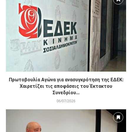
συνάντηση Χριστοδουλίδη με Γκουτέρες
YOU MAY ALSO LIKE
Πρωτοβουλία Αγώνα για ανασυγκρότηση της ΕΔΕΚ: