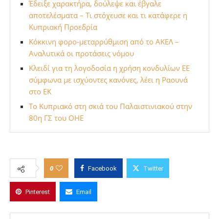
ΠΗΓΗ:
Cyprus Times
Δείτε το πλήρες άρθρο
εδώ
.
You Might Also Like
Έδειξε χαρακτήρα, δούλεψε και έβγαλε
αποτελέσματα – Τι στόχευσε και τι κατάφερε η
Κυπριακή Προεδρία
Κόκκινη φορο-μεταρρύθμιση από το ΑΚΕΛ –
Αναλυτικά οι προτάσεις νόμου
Κλειδί για τη λογοδοσία η χρήση κονδυλίων ΕΕ
σύμφωνα με ισχύοντες κανόνες, λέει η Ραουνά
στο ΕΚ
Το Κυπριακό στη σκιά του Παλαιστινιακού στην
80η ΓΣ του ΟΗΕ