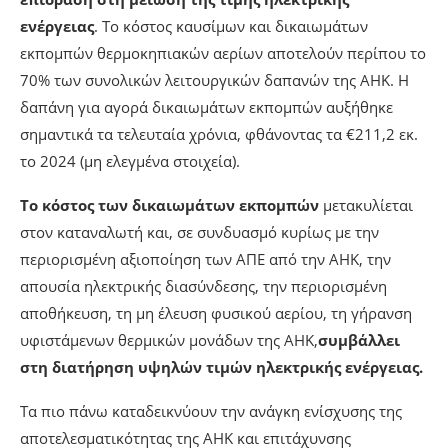
ουσιαστική αντίδραση των προηγούμενων ΔΣ της
ΑΗΚ
για ένα τόσο σημαντικής σημασίας στρατηγικό θέμα.
Την ίδια περίοδο, ιδιωτικοί φορείς ανέπτυξαν σημαντικό
αριθμό φωτοβολταϊκών έργων ή εξασφάλισαν σχετικές
άδειες,
χωρίς να προκύπτει μέχρι σήμερα σαφής
επίδραση στη μείωση της τιμής ηλεκτρικής
ενέργειας
. Το κόστος καυσίμων και δικαιωμάτων
εκπομπών θερμοκηπιακών αερίων αποτελούν περίπου το
70% των συνολικών λειτουργικών δαπανών της ΑΗΚ. Η
δαπάνη για αγορά δικαιωμάτων εκπομπών αυξήθηκε
σημαντικά τα τελευταία χρόνια, φθάνοντας τα €211,2 εκ.
το 2024 (μη ελεγμένα στοιχεία).
Το κόστος των δικαιωμάτων εκπομπών
μετακυλίεται
στον καταναλωτή και, σε συνδυασμό κυρίως με την
περιορισμένη αξιοποίηση των ΑΠΕ από την ΑΗΚ, την