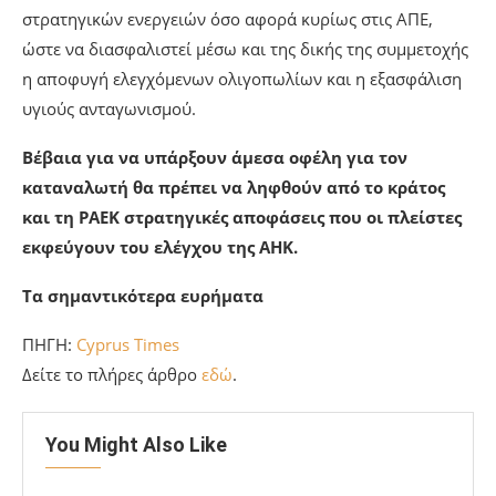
απουσία ηλεκτρικής διασύνδεσης, την περιορισμένη
αποθήκευση, τη μη έλευση φυσικού αερίου, τη γήρανση
υφιστάμενων θερμικών μονάδων της ΑΗΚ,
συμβάλλει
στη διατήρηση υψηλών τιμών ηλεκτρικής ενέργειας.
Τα πιο πάνω καταδεικνύουν την ανάγκη ενίσχυσης της
αποτελεσματικότητας της ΑΗΚ και επιτάχυνσης
στρατηγικών ενεργειών όσο αφορά κυρίως στις ΑΠΕ,
ώστε να διασφαλιστεί μέσω και της δικής της συμμετοχής
η αποφυγή ελεγχόμενων ολιγοπωλίων και η εξασφάλιση
υγιούς ανταγωνισμού.
Βέβαια για να υπάρξουν άμεσα οφέλη για τον
καταναλωτή θα πρέπει να ληφθούν από το κράτος
και τη ΡΑΕΚ στρατηγικές αποφάσεις που οι πλείστες
εκφεύγουν του ελέγχου της ΑΗΚ.
Τα σημαντικότερα ευρήματα