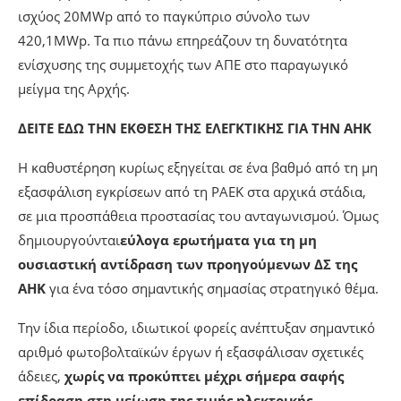
Όπως αναφέρει ο
Γενικός Ελεγκτής, Ανδρέας
Παπακωνσταντίνου
, «όσον αφορά την παραγωγή
ηλεκτρικής ενέργειας, καταγράφεται
περιορισμένη
ανάπτυξη έργων Ανανεώσιμων Πηγών Ενέργειας από
την ΑΗΚ
. Μέχρι τον Σεπτέμβριο 2025, η Αρχή διέθετε σε
λειτουργία τέσσερα φωτοβολταϊκά πάρκα συνολικής
ισχύος 20MWp από το παγκύπριο σύνολο των
420,1MWp. Τα πιο πάνω επηρεάζουν τη δυνατότητα
ενίσχυσης της συμμετοχής των ΑΠΕ στο παραγωγικό
μείγμα της Αρχής.
ΔΕΙΤΕ ΕΔΩ ΤΗΝ ΕΚΘΕΣΗ ΤΗΣ ΕΛΕΓΚΤΙΚΗΣ ΓΙΑ ΤΗΝ ΑΗΚ
Η καθυστέρηση κυρίως εξηγείται σε ένα βαθμό από τη μη
εξασφάλιση εγκρίσεων από τη ΡΑΕΚ στα αρχικά στάδια,
σε μια προσπάθεια προστασίας του ανταγωνισμού. Όμως
δημιουργούνται
εύλογα ερωτήματα για τη μη