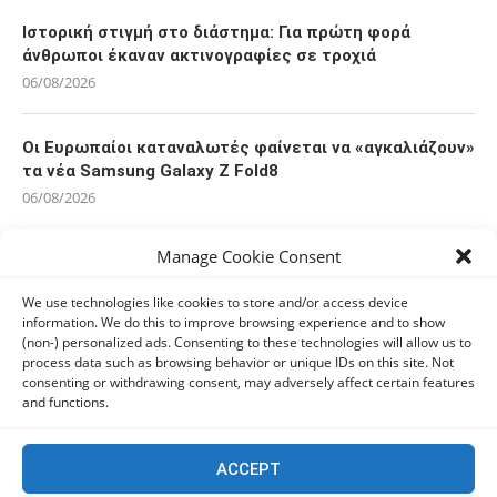
LATEST NEWS
Ιστορική στιγμή στο διάστημα: Για πρώτη φορά
άνθρωποι έκαναν ακτινογραφίες σε τροχιά
Manage Cookie Consent
06/08/2026
We use technologies like cookies to store and/or access device
information. We do this to improve browsing experience and to show
Οι Ευρωπαίοι καταναλωτές φαίνεται να «αγκαλιάζουν»
(non-) personalized ads. Consenting to these technologies will allow us to
τα νέα Samsung Galaxy Z Fold8
process data such as browsing behavior or unique IDs on this site. Not
consenting or withdrawing consent, may adversely affect certain features
06/08/2026
and functions.
Οι χρήστες Mac είναι περισσότερο εκτεθειμένοι σε
ACCEPT
κυβερνοαπειλές αλλά λαμβάνουν λιγότερα μέτρα
προστασίας