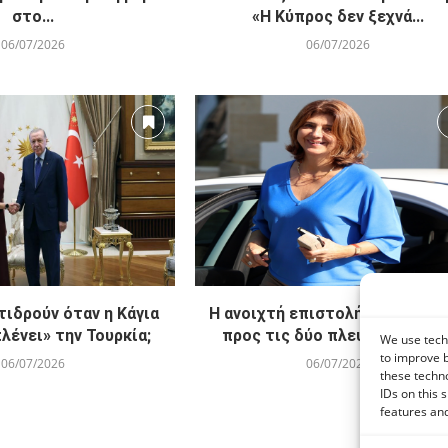
στο...
«Η Κύπρος δεν ξεχνά...
06/07/2026
06/07/2026
ντιδρούν όταν η Κάγια
Η ανοιχτή επιστολή της κ. Ολγ
λένει» την Τουρκία;
προς τις δύο πλευρές και τα..
We use techn
to improve 
06/07/2026
06/07/2026
these techno
IDs on this 
features and