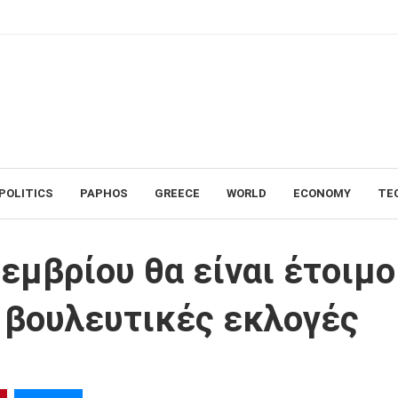
POLITICS
PAPHOS
GREECE
WORLD
ECONOMY
TE
οιμο το ψηφοδέλτιο για τις βουλευτικές εκλογές
εμβρίου θα είναι έτοιμο
ς βουλευτικές εκλογές