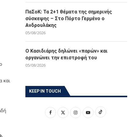
ΠαΣοΚ: Τα 2+1 θέματα της σημερινής
σύσκεψης – Στο Πόρτο Γερμένο ο
Ανδρουλάκης
05/08/2026
Ο Κασιδιάρης δηλώνει «παρών» και
οργανώνει την επιστροφή του
ο
05/08/2026
α και
KEEP IN TOUCH
αδή
ο,