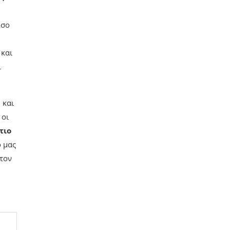
όσο
 και
ι
 και
 οι
τιο
ό μας
 τον