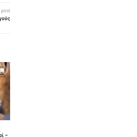
 post
γούς
ρί –