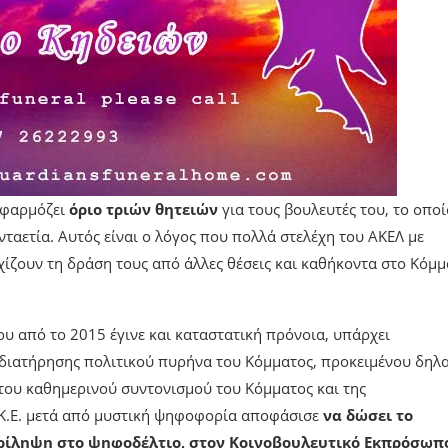
 εφαρμόζει
όριο τριών θητειών
για τους βουλευτές του, το οποί
νταετία. Αυτός είναι ο λόγος που πολλά στελέχη του ΑΚΕΛ με
ίζουν τη δράση τους από άλλες θέσεις και καθήκοντα στο Κόμμ
υ από το 2015 έγινε και καταστατική πρόνοια, υπάρχει
 διατήρησης πολιτικού πυρήνα του Κόμματος, προκειμένου δηλ
 του καθημερινού συντονισμού του Κόμματος και της
 Κ.Ε. μετά από μυστική ψηφοφορία αποφάσισε
να δώσει το
ερίληψη στο ψηφοδέλτιο, στον Κοινοβουλευτικό Εκπρόσωπ