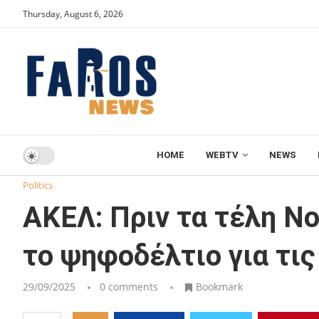
Thursday, August 6, 2026
HOME
WEBTV
NEWS
Home
Politics
ΑΚΕΛ: Πριν τα τέλη Νοεμβρίου θα είναι έτ
Politics
ΑΚΕΛ: Πριν τα τέλη Νο
το ψηφοδέλτιο για τι
29/09/2025
0 comments
Bookmark