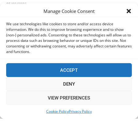
05/08/2026
Manage Cookie Consent
Ελπίδα για τη Δημοκρατία: Αποχώρησε η Κατερίνα
We use technologies like cookies to store and/or access device
Μουτσάτσου και δύο ακόμα στελέχη
information. We do this to improve browsing experience and to show
(non-) personalized ads. Consenting to these technologies will allow us to
05/08/2026
process data such as browsing behavior or unique IDs on this site. Not
consenting or withdrawing consent, may adversely affect certain features
and functions.
ΠαΣοΚ: Τα 2+1 θέματα της σημερινής σύσκεψης – Στο
Πόρτο Γερμένο ο Ανδρουλάκης
05/08/2026
ACCEPT
DENY
Ο Κασιδιάρης δηλώνει «παρών» και οργανώνει την
επιστροφή του
This website uses cookies to improve your experience. We'll
VIEW PREFERENCES
05/08/2026
assume you're ok with this, but you can opt-out if you wish.
Cookie Policy
Privacy Policy
Accept
Read More
KEEP IN TOUCH