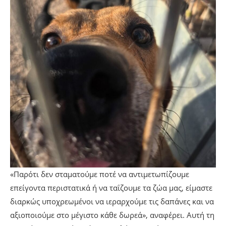
«Παρότι δεν σταματούμε ποτέ να αντιμετωπίζουμε
επείγοντα περιστατικά ή να ταΐζουμε τα ζώα μας, είμαστε
διαρκώς υποχρεωμένοι να ιεραρχούμε τις δαπάνες και να
αξιοποιούμε στο μέγιστο κάθε δωρεά», αναφέρει. Αυτή τη