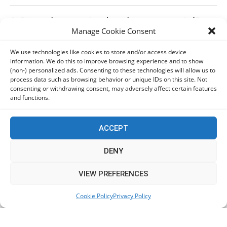
Οι Ευρωπαίοι καταναλωτές φαίνεται να «αγκαλιάζουν»
Manage Cookie Consent
τα νέα Samsung Galaxy Z Fold8
06/08/2026
We use technologies like cookies to store and/or access device
information. We do this to improve browsing experience and to show
(non-) personalized ads. Consenting to these technologies will allow us to
Οι χρήστες Mac είναι περισσότερο εκτεθειμένοι σε
process data such as browsing behavior or unique IDs on this site. Not
κυβερνοαπειλές αλλά λαμβάνουν λιγότερα μέτρα
consenting or withdrawing consent, may adversely affect certain features
προστασίας
and functions.
06/08/2026
ACCEPT
Πόλη Χρυσοχούς: Σε εξέλιξη η ενοποίηση τεσσάρων
αρχαιολογικών χώρων (εικόνες)
DENY
06/08/2026
This website uses cookies to improve your experience. We'll
VIEW PREFERENCES
assume you're ok with this, but you can opt-out if you wish.
ΕΟΑ Πάφου: Δικαστικά εντάλματα εκκένωσης για
Cookie Policy
Privacy Policy
Accept
Read More
όσους δεν συμμορφώθηκαν για τις επικίνδυνες
οικοδομές
06/08/2026