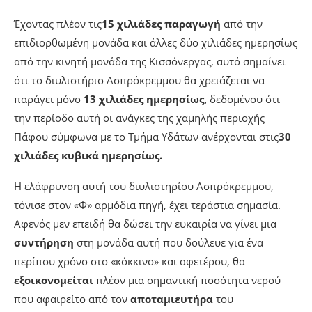
Έχοντας πλέον τις
15 χιλιάδες παραγωγή
από την
επιδιορθωμένη μονάδα και άλλες δύο χιλιάδες ημερησίως
από την κινητή μονάδα της Κισσόνεργας, αυτό σημαίνει
ότι το διυλιστήριο Ασπρόκρεμμου θα χρειάζεται να
παράγει μόνο
13 χιλιάδες ημερησίως,
δεδομένου ότι
την περίοδο αυτή οι ανάγκες της χαμηλής περιοχής
Πάφου σύμφωνα με το Τμήμα Υδάτων ανέρχονται στις
30
χιλιάδες κυβικά ημερησίως.
Η ελάφρυνση αυτή του διυλιστηρίου Ασπρόκρεμμου,
τόνισε στον «Φ» αρμόδια πηγή, έχει τεράστια σημασία.
Αφενός μεν επειδή θα δώσει την ευκαιρία να γίνει μια
συντήρηση
στη μονάδα αυτή που δούλευε για ένα
περίπου χρόνο στο «κόκκινο» και αφετέρου, θα
εξοικονομείται
πλέον μια σημαντική ποσότητα νερού
που αφαιρείτο από τον
αποταμιευτήρα
του