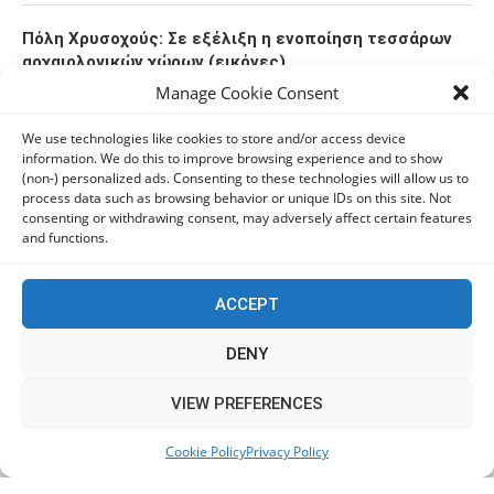
Πόλη Χρυσοχούς: Σε εξέλιξη η ενοποίηση τεσσάρων
αρχαιολογικών χώρων (εικόνες)
06/08/2026
Manage Cookie Consent
We use technologies like cookies to store and/or access device
ΕΟΑ Πάφου: Δικαστικά εντάλματα εκκένωσης για
information. We do this to improve browsing experience and to show
όσους δεν συμμορφώθηκαν για τις επικίνδυνες
(non-) personalized ads. Consenting to these technologies will allow us to
process data such as browsing behavior or unique IDs on this site. Not
οικοδομές
consenting or withdrawing consent, may adversely affect certain features
06/08/2026
and functions.
ACCEPT
KEEP IN TOUCH
DENY
This website uses cookies to improve your experience. We'll
VIEW PREFERENCES
assume you're ok with this, but you can opt-out if you wish.
Cookie Policy
Privacy Policy
Accept
Read More