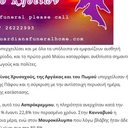
περχειλίσει και με όλα τα υπόλοιπα να εμφανίζουν αισθητή
ερίοδο, και το πρώτο μισό Μαίου καταγράφει ανέλπιστα σημαντ
γούς και πολίτες.
ίνας Χρυσοχούς, της Αργάκας και του Πωμού
υπερχείλισαν 
 Πάφου και η σύγκριση με την αντίστοιχη περυσινή ημέρα,
ης κατάστασης.
, αυτό του
Ασπρόκρεμμου
, η πληρότητα ανερχόταν κατά την
1% έναντι 22,8% τον περασμένο χρόνο. Στην
Κανναβιού
η
οια μέρα, ενώ στον
Μαυροκόλυμπο
που λόγω βλάβης ήταν άδε
 είναι πια στο 89,8%.