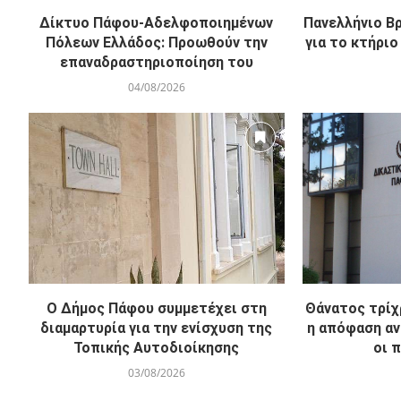
Δίκτυο Πάφου-Αδελφοποιημένων
Πανελλήνιο Β
Πόλεων Ελλάδος: Προωθούν την
για το κτήρι
επαναδραστηριοποίηση του
04/08/2026
Ο Δήμος Πάφου συμμετέχει στη
Θάνατος τρίχ
διαμαρτυρία για την ενίσχυση της
η απόφαση αν
Τοπικής Αυτοδιοίκησης
οι π
03/08/2026