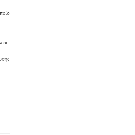
οποίο
ν οι
ωσης