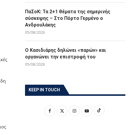
ΠαΣοΚ: Τα 2+1 θέματα της σημερινής
σύσκεψης – Στο Πόρτο Γερμένο ο
Ανδρουλάκης
05/08/2026
Ο Κασιδιάρης δηλώνει «παρών» και
οργανώνει την επιστροφή του
ικές
05/08/2026
ήδη
KEEP IN TOUCH
ιος