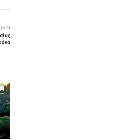
 post
σίας
φόνο