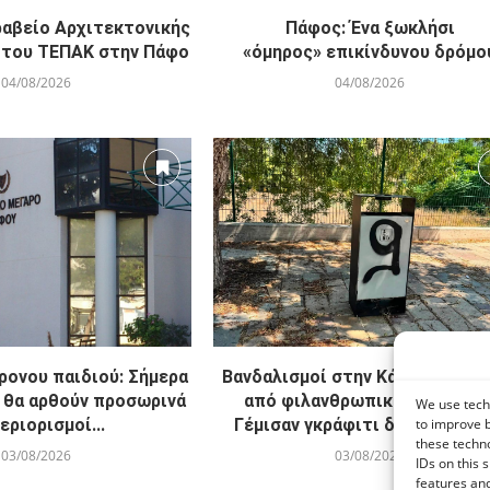
ραβείο Αρχιτεκτονικής
Πάφος: Ένα ξωκλήσι
ο του ΤΕΠΑΚ στην Πάφο
«όμηρος» επικίνδυνου δρόμο
04/08/2026
04/08/2026
ρονου παιδιού: Σήμερα
Βανδαλισμοί στην Κάτω Πάφο μ
 θα αρθούν προσωρινά
από φιλανθρωπική εκδήλωση
We use techn
εριορισμοί...
Γέμισαν γκράφιτι δημόσιες και.
to improve 
these techno
03/08/2026
03/08/2026
IDs on this 
features and