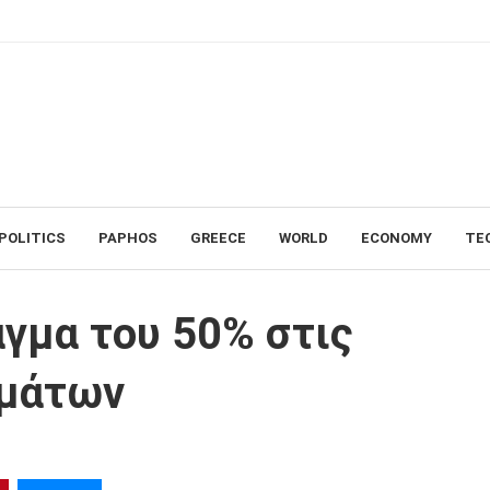
POLITICS
PAPHOS
GREECE
WORLD
ECONOMY
TE
πληρότητες των φραγμάτων
γμα του 50% στις
γμάτων