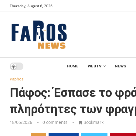
Thursday, August 6, 2026
HOME
WEBTV
NEWS
Home
Paphos
Πάφος: Έσπασε το φράγμα του 50% στις 
Paphos
Πάφος: Έσπασε το φρά
πληρότητες των φρα
18/05/2026
0 comments
Bookmark