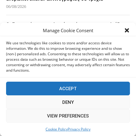
06/08/2026
Οι Ευρωπαίοι καταναλωτές φαίνεται να «αγκαλιάζουν»
Manage Cookie Consent
τα νέα Samsung Galaxy Z Fold8
06/08/2026
We use technologies like cookies to store and/or access device
information. We do this to improve browsing experience and to show
(non-) personalized ads. Consenting to these technologies will allow us to
Οι χρήστες Mac είναι περισσότερο εκτεθειμένοι σε
process data such as browsing behavior or unique IDs on this site. Not
κυβερνοαπειλές αλλά λαμβάνουν λιγότερα μέτρα
consenting or withdrawing consent, may adversely affect certain features
προστασίας
and functions.
06/08/2026
ACCEPT
Πόλη Χρυσοχούς: Σε εξέλιξη η ενοποίηση τεσσάρων
αρχαιολογικών χώρων (εικόνες)
DENY
06/08/2026
This website uses cookies to improve your experience. We'll
VIEW PREFERENCES
assume you're ok with this, but you can opt-out if you wish.
ΕΟΑ Πάφου: Δικαστικά εντάλματα εκκένωσης για
Cookie Policy
Privacy Policy
Accept
Read More
όσους δεν συμμορφώθηκαν για τις επικίνδυνες