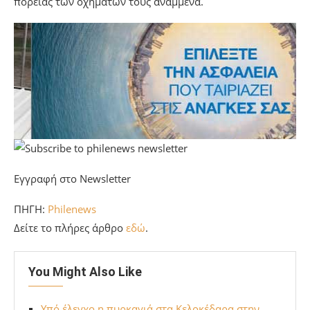
πορείας των οχημάτων τους αναμμένα.
Εγγραφή στο Newsletter
ΠΗΓΗ:
Philenews
Δείτε το πλήρες άρθρο
εδώ
.
You Might Also Like
Υπό έλεγχο η πυρκαγιά στα Κελοκέδαρα στην