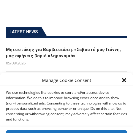
LATEST NEWS
Μητσοτάκης για Βαρβιτσιώτη: «Σεβαστέ μας Γιάννη,
μας αφήνεις βαριά κληρονομιά»
05/08/2026
Manage Cookie Consent
Ανδρουλάκης: Η κλιματική κρίση δεν μπορεί να
χρησιμοποιείται ως άλλοθι για τις αδυναμίες του
We use technologies like cookies to store and/or access device
κρατικού μηχανισμού
information. We do this to improve browsing experience and to show
05/08/2026
(non-) personalized ads. Consenting to these technologies will allow us to
process data such as browsing behavior or unique IDs on this site. Not
consenting or withdrawing consent, may adversely affect certain features
Ελπίδα για τη Δημοκρατία: Αποχώρησε η Κατερίνα
and functions.
Μουτσάτσου και δύο ακόμα στελέχη
05/08/2026