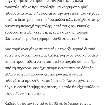
κόγχες, πρέπει να προοριζόταν για τάφος, αλλά
εγκαταλείφθηκε πριν προλάβει να χρησιμοποιηθεί,
πιθανότατα όταν ο λόφος, μετά την ανέγερση του τείχους
κατά το δεύτερο μισό του 2ου αιώνα π.Χ., εντάχθηκε στην
οικιστική περιοχή της πόλης. Κατά τους ρωμαϊκούς
χρόνους επιχώθηκε εν μέρει, ενώ κατά την πρώιμη
βυζαντινή περίοδο χρησιμοποιήθηκε ως εκκλησία.
Μια τομή ανοίχθηκε σε επαφή με τον εξωτερικό δυτικό
τοίχο της στοάς που είναι λαξευμένη στον φυσικό βράχο,
σε μια προσπάθεια να εντοπιστεί το αρχαίο δάπεδο έξω
από τη σήραγγα. Δεν έχει ακόμη εντοπιστεί το δάπεδο,
αλλά ο τοίχος παρουσιάζει μια ρωγμή, η οποία
πιθανότατα προκλήθηκε από σεισμό. Αυτό εξηγεί τους
λόγους εγκατάλειψης της στοάς, η οποία θα είχε απώλεια
νερού λόγω της ρωγμής.
Κάθετα σε αυτόν τον τοίχο βρέθηκε δεύτερος τοίχος,