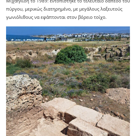
Μιχαηλίδη το 1989: εντοπίστηκε το τελευταίο δάπεδο του
πύργου, μερικώς διατηρημένο, με μεγάλους λαξευτούς
γωνιόλιθους να εφάπτονται στον βόρειο τοίχο.