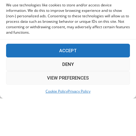
Πόλη Χρυσοχούς: Σε εξέλιξη η ενοποίηση τεσσάρων
We use technologies like cookies to store and/or access device
information. We do this to improve browsing experience and to show
αρχαιολογικών χώρων (εικόνες)
(non-) personalized ads. Consenting to these technologies will allow us to
06/08/2026
process data such as browsing behavior or unique IDs on this site. Not
consenting or withdrawing consent, may adversely affect certain features
and functions.
ΕΟΑ Πάφου: Δικαστικά εντάλματα εκκένωσης για
όσους δεν συμμορφώθηκαν για τις επικίνδυνες
οικοδομές
ACCEPT
06/08/2026
DENY
This website uses cookies to improve your experience. We'll
VIEW PREFERENCES
KEEP IN TOUCH
assume you're ok with this, but you can opt-out if you wish.
Cookie Policy
Privacy Policy
Accept
Read More