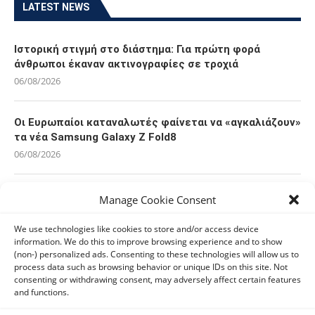
LATEST NEWS
Ιστορική στιγμή στο διάστημα: Για πρώτη φορά
άνθρωποι έκαναν ακτινογραφίες σε τροχιά
06/08/2026
Οι Ευρωπαίοι καταναλωτές φαίνεται να «αγκαλιάζουν»
τα νέα Samsung Galaxy Z Fold8
06/08/2026
Οι χρήστες Mac είναι περισσότερο εκτεθειμένοι σε
Manage Cookie Consent
κυβερνοαπειλές αλλά λαμβάνουν λιγότερα μέτρα
προστασίας
We use technologies like cookies to store and/or access device
information. We do this to improve browsing experience and to show
06/08/2026
(non-) personalized ads. Consenting to these technologies will allow us to
process data such as browsing behavior or unique IDs on this site. Not
consenting or withdrawing consent, may adversely affect certain features
Πόλη Χρυσοχούς: Σε εξέλιξη η ενοποίηση τεσσάρων
and functions.
αρχαιολογικών χώρων (εικόνες)