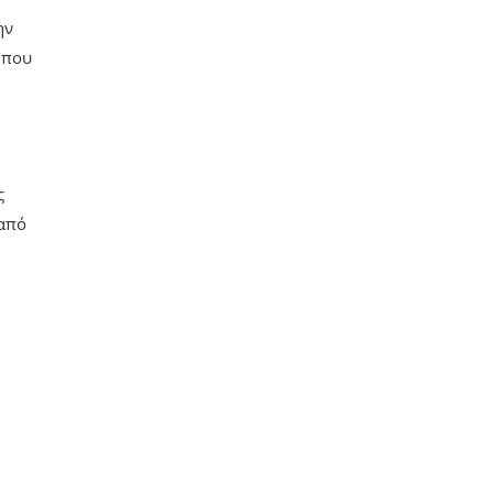
ην
 που
ς
 από