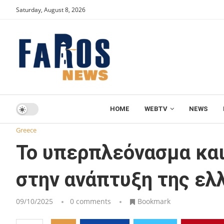
Saturday, August 8, 2026
HOME
WEBTV
NEWS
Home
Greece
Το υπερπλεόνασμα και οι αρνητικές επιπτ
Greece
Το υπερπλεόνασμα και
στην ανάπτυξη της ελ
09/10/2025
0 comments
Bookmark