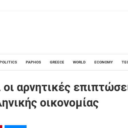
POLITICS
PAPHOS
GREECE
WORLD
ECONOMY
TE
ώσεις στην ανάπτυξη της ελληνικής οικονομίας
 οι αρνητικές επιπτώσε
ληνικής οικονομίας