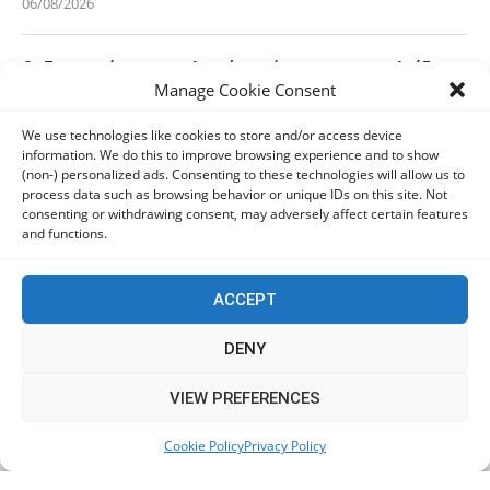
06/08/2026
Οι Ευρωπαίοι καταναλωτές φαίνεται να «αγκαλιάζουν»
Manage Cookie Consent
τα νέα Samsung Galaxy Z Fold8
06/08/2026
We use technologies like cookies to store and/or access device
information. We do this to improve browsing experience and to show
(non-) personalized ads. Consenting to these technologies will allow us to
Οι χρήστες Mac είναι περισσότερο εκτεθειμένοι σε
process data such as browsing behavior or unique IDs on this site. Not
κυβερνοαπειλές αλλά λαμβάνουν λιγότερα μέτρα
consenting or withdrawing consent, may adversely affect certain features
προστασίας
and functions.
06/08/2026
ACCEPT
Πόλη Χρυσοχούς: Σε εξέλιξη η ενοποίηση τεσσάρων
αρχαιολογικών χώρων (εικόνες)
DENY
06/08/2026
This website uses cookies to improve your experience. We'll
VIEW PREFERENCES
assume you're ok with this, but you can opt-out if you wish.
ΕΟΑ Πάφου: Δικαστικά εντάλματα εκκένωσης για
Cookie Policy
Privacy Policy
Accept
Read More
όσους δεν συμμορφώθηκαν για τις επικίνδυνες
οικοδομές