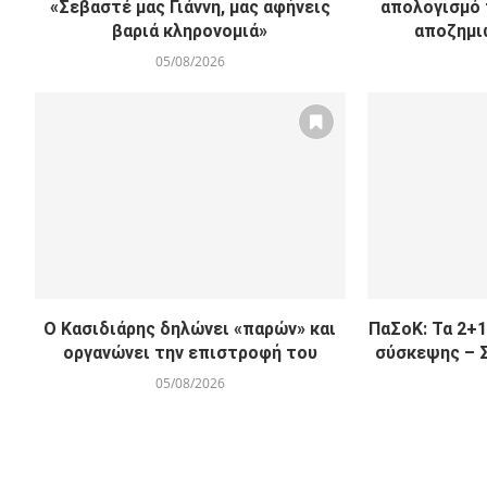
«Σεβαστέ μας Γιάννη, μας αφήνεις
απολογισμό 
βαριά κληρονομιά»
αποζημι
05/08/2026
Ο Κασιδιάρης δηλώνει «παρών» και
ΠαΣοΚ: Τα 2+1
οργανώνει την επιστροφή του
σύσκεψης – Σ
05/08/2026