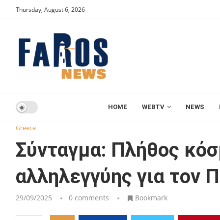
Thursday, August 6, 2026
HOME
WEBTV
NEWS
Home
Greece
Σύνταγμα: Πλήθος κόσμου στη νέα κινητο
Greece
Σύνταγμα: Πλήθος κόσ
αλληλεγγύης για τον 
29/09/2025
0 comments
Bookmark