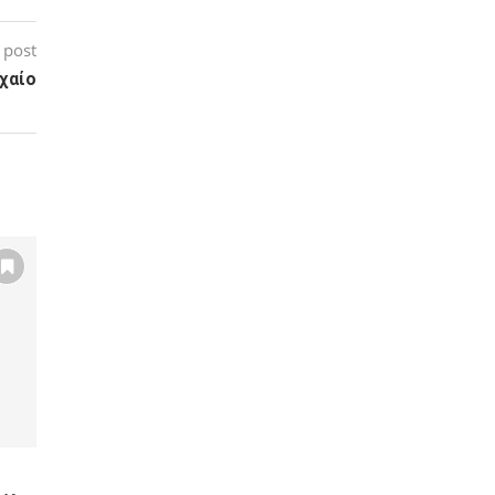
 post
οχαίο