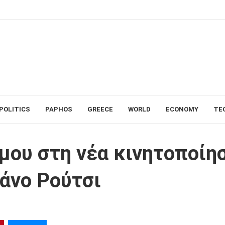
POLITICS
PAPHOS
GREECE
WORLD
ECONOMY
TE
ποίηση αλληλεγγύης για τον Πάνο Ρούτσι
μου στη νέα κινητοποίη
Πάνο Ρούτσι