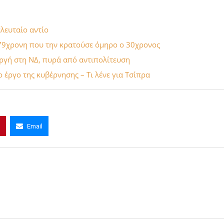
λευταίο αντίο
η 79χρονη που την κρατούσε όμηρο ο 30χρονος
Οργή στη ΝΔ, πυρά από αντιπολίτευση
 έργο της κυβέρνησης – Τι λένε για Τσίπρα
Email