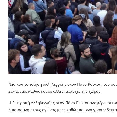
Νέα κινητοποίηση αλληλεγγύης στον Πάνο Ρούτσι, που συνε
Σύνταγμα, καθώς και σε άλλες περιοχές της χώρας.
Η Επιτροπή Αλληλεγγύης στον Πάνο Ρούτσι αναφέρει ότι «η
δικαιοσύνη στους αγώνας μας» καθώς και «να γίνουν δεκτ