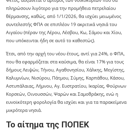
Φέτος, αυξάνεται ο αριθμός των νοικοκυριών που θα
πληρώσουν λιγότερο για την προμήθεια πετρελαίου
θέρμανσης, καθώς, από 1/1/2026, θα ισχύει μειωμένος
συντελεστής ΦΠΑ σε επιπλέον 19 ακριτικά νησιά του
Αιγαίου (πέραν της Λέρου, Λέσβου, Κω, Σάμου και Χίου,
που υπόκεινται ήδη σε αυτό το καθεστώς).
Έτσι, από την αρχή του νέου έτους, αντί για 24%, ο ΦΠΑ,
που θα εφαρμόζεται στα καύσιμα, θα είναι 17% για τους
δήμους Λειψών, Τήνου, Αγαθονησίου, Χάλκης, Μεγίστης,
Καλυμνίων, Νισύρου, Πάτμου, Σύμης, Καρπάθου, Κάσου,
Αστυπάλαιας, Λήμνου, Αγ. Ευστρατίου, Ικαρίας, Φούρνων
Κορσεών, Οινουσσών, Ψαρών και Σαμοθράκης, ενώ η
ευνοϊκότερη φορολογία θα ισχύει και για τα παρακείμενα
μικρότερα νησιά.
Το αίτημα της ΠΟΠΕΚ