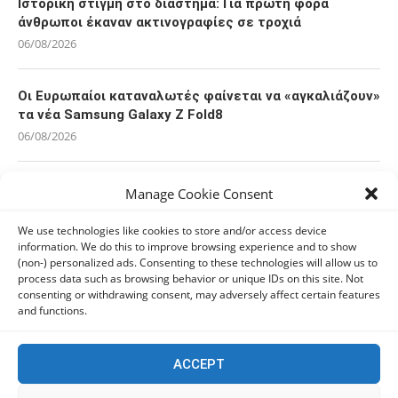
Ιστορική στιγμή στο διάστημα: Για πρώτη φορά
άνθρωποι έκαναν ακτινογραφίες σε τροχιά
06/08/2026
Οι Ευρωπαίοι καταναλωτές φαίνεται να «αγκαλιάζουν»
τα νέα Samsung Galaxy Z Fold8
06/08/2026
Οι χρήστες Mac είναι περισσότερο εκτεθειμένοι σε
Manage Cookie Consent
κυβερνοαπειλές αλλά λαμβάνουν λιγότερα μέτρα
προστασίας
We use technologies like cookies to store and/or access device
information. We do this to improve browsing experience and to show
06/08/2026
(non-) personalized ads. Consenting to these technologies will allow us to
process data such as browsing behavior or unique IDs on this site. Not
consenting or withdrawing consent, may adversely affect certain features
Πόλη Χρυσοχούς: Σε εξέλιξη η ενοποίηση τεσσάρων
and functions.
αρχαιολογικών χώρων (εικόνες)
06/08/2026
ACCEPT
ΕΟΑ Πάφου: Δικαστικά εντάλματα εκκένωσης για