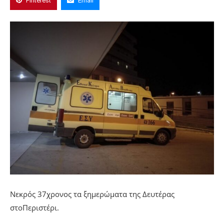
Pinterest
Email
Νεκρός 37χρονος τα ξημερώματα της Δευτέρας
στοΠεριστέρι.