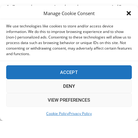
Οι Ευρωπαίοι καταναλωτές φαίνεται να «αγκαλιάζουν»
Manage Cookie Consent
τα νέα Samsung Galaxy Z Fold8
06/08/2026
We use technologies like cookies to store and/or access device
information. We do this to improve browsing experience and to show
(non-) personalized ads. Consenting to these technologies will allow us to
Οι χρήστες Mac είναι περισσότερο εκτεθειμένοι σε
process data such as browsing behavior or unique IDs on this site. Not
κυβερνοαπειλές αλλά λαμβάνουν λιγότερα μέτρα
consenting or withdrawing consent, may adversely affect certain features
προστασίας
and functions.
06/08/2026
ACCEPT
Πόλη Χρυσοχούς: Σε εξέλιξη η ενοποίηση τεσσάρων
αρχαιολογικών χώρων (εικόνες)
DENY
06/08/2026
This website uses cookies to improve your experience. We'll
VIEW PREFERENCES
assume you're ok with this, but you can opt-out if you wish.
ΕΟΑ Πάφου: Δικαστικά εντάλματα εκκένωσης για
Cookie Policy
Privacy Policy
Accept
Read More
όσους δεν συμμορφώθηκαν για τις επικίνδυνες
οικοδομές
06/08/2026