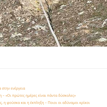
α στην ενέργεια
 – «Οι πρώτες ημέρες είναι πάντα δύσκολες»
, η φούσκα και η έκπληξη – Ποιοι οι αδύναμοι κρίκοι