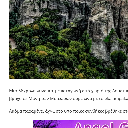
Μια 66χρονη γυναίκα, με καταγωγή από χωριό της Δημοτικ
βράχο σε Μονή των Μετεώρων σύμφωνα με το ekalampaka.
Ακόμα παραμένει άγνωστο υπό ποιες συνθήκες βρέθηκε στο 