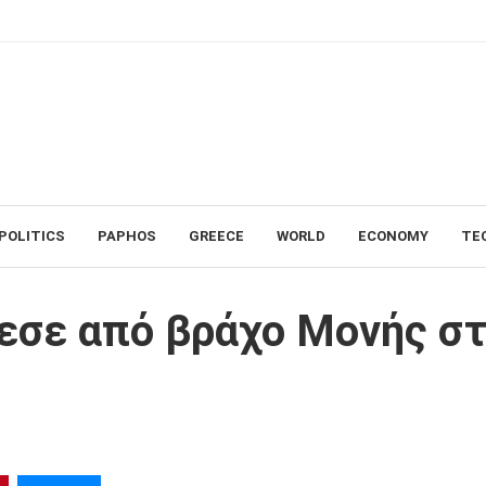
POLITICS
PAPHOS
GREECE
WORLD
ECONOMY
TE
ής στα Μετέωρα
εσε από βράχο Μονής σ