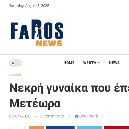
Saturday, August 8, 2026
HOME
WEBTV
NEWS
Home
Greece
Νεκρή γυναίκα που έπεσε από βράχο Μον
Greece
Νεκρή γυναίκα που έπ
Μετέωρα
07/04/2026
0 comments
Bookmark