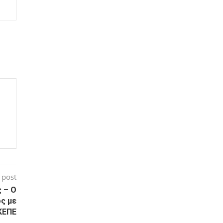
 post
 – Ο
ς με
ΚΕΠΕ