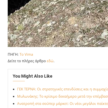
ΠΗΓΗ:
To Vima
Δείτε το πλήρες άρθρο
εδώ
.
You Might Also Like
ΓΕΚ ΤΕΡΝΑ: Οι στρατηγικές επενδύσεις και η συμμαχί
Μυλωνάκης: Το κρίσιμο δεκαήμερο μετά την επέμβαση
Ανατροπή στα σούπερ μάρκετ: Οι νέοι μεγάλοι παίκτες