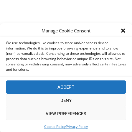
Manage Cookie Consent
We use technologies like cookies to store and/or access device
information. We do this to improve browsing experience and to show
(non-) personalized ads. Consenting to these technologies will allow us to
process data such as browsing behavior or unique IDs on this site. Not
consenting or withdrawing consent, may adversely affect certain features
and functions.
ACCEPT
DENY
This website uses cookies to improve your experience. We'll
VIEW PREFERENCES
assume you're ok with this, but you can opt-out if you wish.
Cookie Policy
Privacy Policy
Accept
Read More