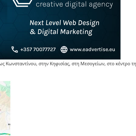
έως Κωνσταντίνου, στην Κηφισίας, στη Μεσογείων, στο κέντρο τ