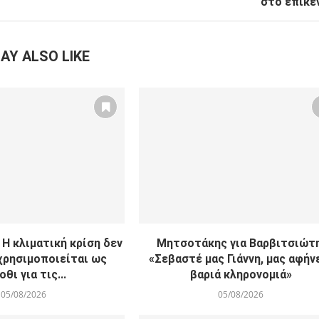
στο επίκε
AY ALSO LIKE
Η κλιματική κρίση δεν
Μητσοτάκης για Βαρβιτσιώτη
χρησιμοποιείται ως
«Σεβαστέ μας Γιάννη, μας αφήν
οθι για τις...
βαριά κληρονομιά»
05/08/2026
05/08/2026