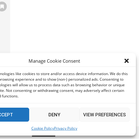
Manage Cookie Consent
και
υ
ologies like cookies to store and/or access device information. We do this
browsing experience and to show (non-) personalized ads. Consenting to
logies will allow us to process data such as browsing behavior or unique
site. Not consenting or withdrawing consent, may adversely affect certain
 functions.
CCEPT
DENY
VIEW PREFERENCES
Cookie Policy
Privacy Policy
t if you wish.
Accept
Read More