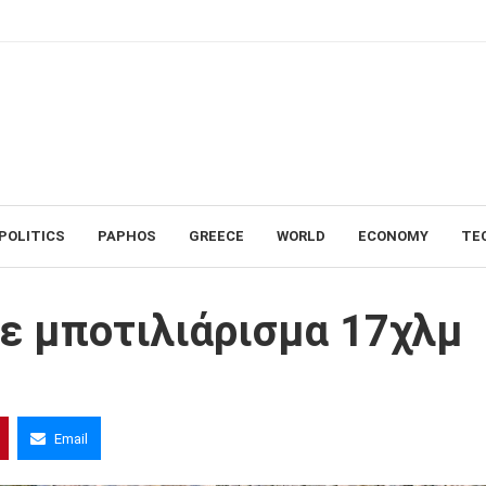
POLITICS
PAPHOS
GREECE
WORLD
ECONOMY
TE
χλμ
ε μποτιλιάρισμα 17χλμ
Email