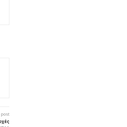
 post
ιοχές