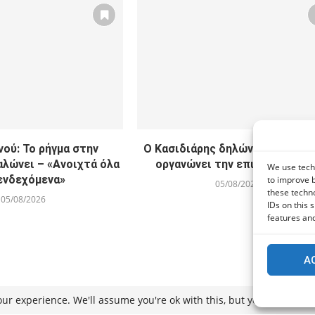
ού: Το ρήγμα στην
Ο Κασιδιάρης δηλώνει «παρών» 
αλώνει – «Ανοιχτά όλα
οργανώνει την επιστροφή το
We use techn
ενδεχόμενα»
to improve 
05/08/2026
these techno
05/08/2026
IDs on this 
features and
A
ur experience. We'll assume you're ok with this, but you can opt-ou