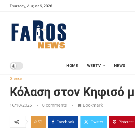
Thursday, August 6, 2026
HOME
WEBTV
NEWS
Home
Greece
Κόλαση στον Κηφισό με μποτιλιάρισμα 17
Greece
Κόλαση στον Κηφισό μ
16/10/2025
0 comments
Bookmark
0
Facebook
Twitter
Pinterest