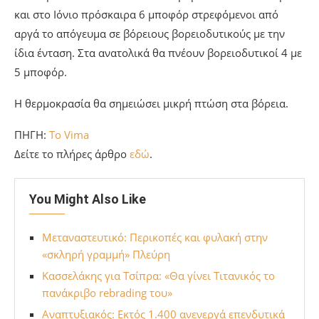
και στο Ιόνιο πρόσκαιρα 6 μποφόρ στρεφόμενοι από
αργά το απόγευμα σε βόρειους βορειοδυτικούς με την
ίδια ένταση. Στα ανατολικά θα πνέουν βορειοδυτικοί 4 με
5 μποφόρ.
Η θερμοκρασία θα σημειώσει μικρή πτώση στα βόρεια.
ΠΗΓΗ:
To Vima
Δείτε το πλήρες άρθρο
εδώ
.
You Might Also Like
Μεταναστευτικό: Περικοπές και φυλακή στην
«σκληρή γραμμή» Πλεύρη
Κασσελάκης για Τσίπρα: «Θα γίνει Τιτανικός το
πανάκριβο rebrading του»
Αναπτυξιακός: Εκτός 1.400 ανενεργά επενδυτικά