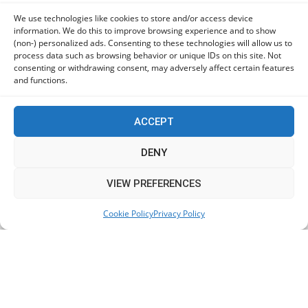
06/08/2026
We use technologies like cookies to store and/or access device
information. We do this to improve browsing experience and to show
(non-) personalized ads. Consenting to these technologies will allow us to
Οι χρήστες Mac είναι περισσότερο εκτεθειμένοι σε
process data such as browsing behavior or unique IDs on this site. Not
κυβερνοαπειλές αλλά λαμβάνουν λιγότερα μέτρα
consenting or withdrawing consent, may adversely affect certain features
προστασίας
and functions.
06/08/2026
ACCEPT
Πόλη Χρυσοχούς: Σε εξέλιξη η ενοποίηση τεσσάρων
αρχαιολογικών χώρων (εικόνες)
DENY
06/08/2026
This website uses cookies to improve your experience. We'll
VIEW PREFERENCES
assume you're ok with this, but you can opt-out if you wish.
ΕΟΑ Πάφου: Δικαστικά εντάλματα εκκένωσης για
Cookie Policy
Privacy Policy
Accept
Read More
όσους δεν συμμορφώθηκαν για τις επικίνδυνες
οικοδομές
06/08/2026