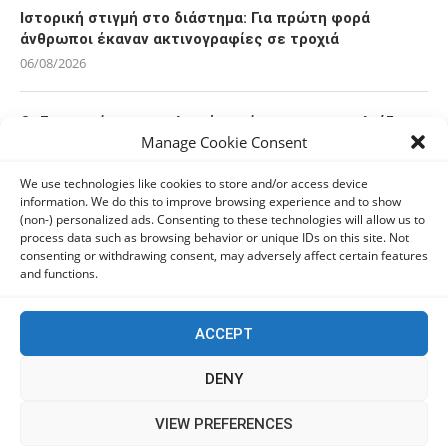
Ιστορική στιγμή στο διάστημα: Για πρώτη φορά
άνθρωποι έκαναν ακτινογραφίες σε τροχιά
06/08/2026
Οι Ευρωπαίοι καταναλωτές φαίνεται να «αγκαλιάζουν»
Manage Cookie Consent
τα νέα Samsung Galaxy Z Fold8
06/08/2026
We use technologies like cookies to store and/or access device
information. We do this to improve browsing experience and to show
(non-) personalized ads. Consenting to these technologies will allow us to
Οι χρήστες Mac είναι περισσότερο εκτεθειμένοι σε
process data such as browsing behavior or unique IDs on this site. Not
κυβερνοαπειλές αλλά λαμβάνουν λιγότερα μέτρα
consenting or withdrawing consent, may adversely affect certain features
προστασίας
and functions.
06/08/2026
ACCEPT
Πόλη Χρυσοχούς: Σε εξέλιξη η ενοποίηση τεσσάρων
αρχαιολογικών χώρων (εικόνες)
DENY
06/08/2026
This website uses cookies to improve your experience. We'll
VIEW PREFERENCES
assume you're ok with this, but you can opt-out if you wish.