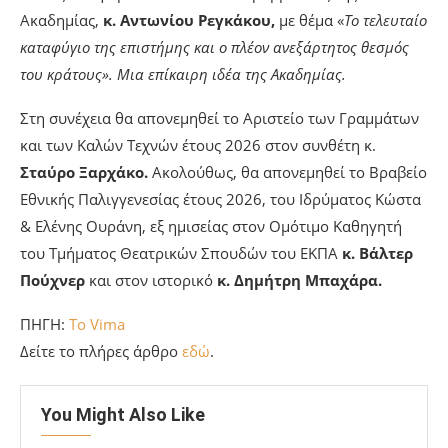
Ακαδημίας,
κ. Αντωνίου Ρεγκάκου,
με θέμα «
Το τελευταίο
καταφύγιο της επιστήμης και ο πλέον ανεξάρτητος θεσμός
του κράτους». Μια επίκαιρη ιδέα της Ακαδημίας.
Στη συνέχεια θα απονεμηθεί το Αριστείο των Γραμμάτων
και των Καλών Τεχνών έτους 2026 στον συνθέτη κ.
Σταύρο Ξαρχάκο.
Ακολούθως, θα απονεμηθεί το Βραβείο
Εθνικής Παλιγγενεσίας έτους 2026, του Ιδρύματος Κώστα
& Ελένης Ουράνη, εξ ημισείας στον Ομότιμο Καθηγητή
του Τμήματος Θεατρικών Σπουδών του ΕΚΠΑ
κ. Βάλτερ
Πούχνερ
και στον ιστορικό
κ. Δημήτρη Μπαχάρα.
ΠΗΓΗ:
To Vima
Δείτε το πλήρες άρθρο
εδώ
.
You Might Also Like