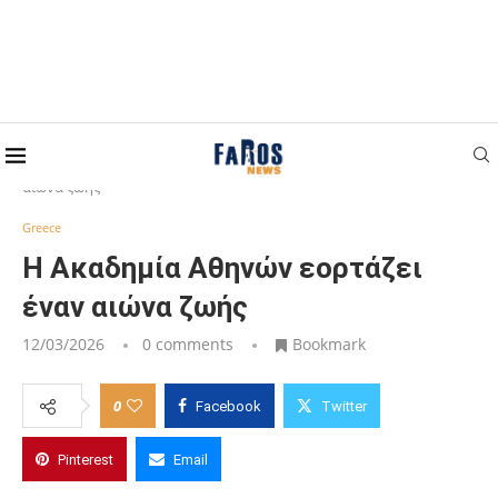
Home
Greece
Η Ακαδημία Αθηνών εορτάζει έναν
αιώνα ζωής
Greece
Η Ακαδημία Αθηνών εορτάζει
έναν αιώνα ζωής
12/03/2026
0 comments
Bookmark
0
Facebook
Twitter
Pinterest
Email