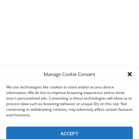
LATEST NEWS
Manage Cookie Consent
We use technologies like cookies to store and/or access device
Ιστορική στιγμή στο διάστημα: Για πρώτη φορά
information. We do this to improve browsing experience and to show
άνθρωποι έκαναν ακτινογραφίες σε τροχιά
(non-) personalized ads. Consenting to these technologies will allow us to
process data such as browsing behavior or unique IDs on this site. Not
06/08/2026
consenting or withdrawing consent, may adversely affect certain features
and functions.
Οι Ευρωπαίοι καταναλωτές φαίνεται να «αγκαλιάζουν»
τα νέα Samsung Galaxy Z Fold8
ACCEPT
06/08/2026