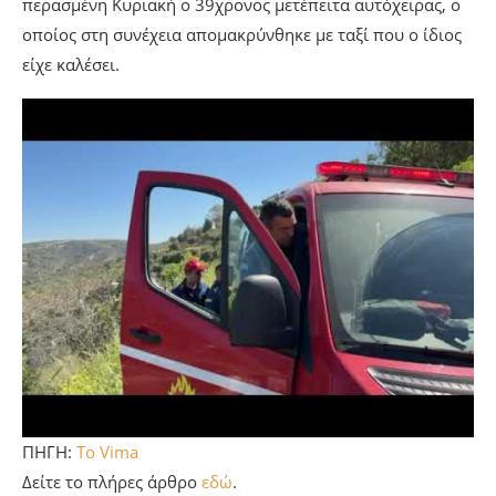
περασμένη Κυριακή ο 39χρονος μετέπειτα αυτόχειρας, ο
οποίος στη συνέχεια απομακρύνθηκε με ταξί που ο ίδιος
είχε καλέσει.
ΠΗΓΗ:
To Vima
Δείτε το πλήρες άρθρο
εδώ
.