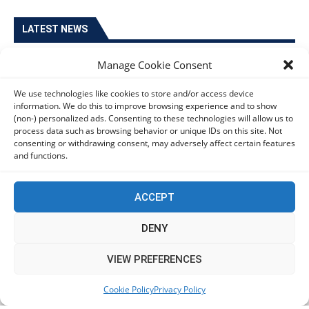
LATEST NEWS
Manage Cookie Consent
Ιστορική στιγμή στο διάστημα: Για πρώτη φορά
άνθρωποι έκαναν ακτινογραφίες σε τροχιά
We use technologies like cookies to store and/or access device
06/08/2026
information. We do this to improve browsing experience and to show
(non-) personalized ads. Consenting to these technologies will allow us to
process data such as browsing behavior or unique IDs on this site. Not
Οι Ευρωπαίοι καταναλωτές φαίνεται να «αγκαλιάζουν»
consenting or withdrawing consent, may adversely affect certain features
and functions.
τα νέα Samsung Galaxy Z Fold8
06/08/2026
ACCEPT
Οι χρήστες Mac είναι περισσότερο εκτεθειμένοι σε
DENY
κυβερνοαπειλές αλλά λαμβάνουν λιγότερα μέτρα
προστασίας
This website uses cookies to improve your experience. We'll
VIEW PREFERENCES
06/08/2026
assume you're ok with this, but you can opt-out if you wish.
Cookie Policy
Privacy Policy
Accept
Read More
Πόλη Χρυσοχούς: Σε εξέλιξη η ενοποίηση τεσσάρων